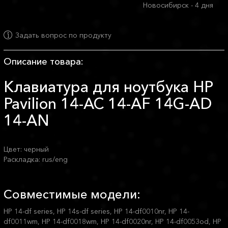
Новосибирск - 4 дня
Задать вопрос по продукту
Описание товара:
Клавиатура для ноутбука HP
Pavilion 14-AC 14-AF 14G-AD
14-AN
Цвет: черный
Раскладка: rus/eng
Совместимые модели:
HP 14-df series, HP 14s-df series, HP 14-df0010nr, HP 14-
df0011wm, HP 14-df0018wm, HP 14-df0020nr, HP 14-df0053od, HP