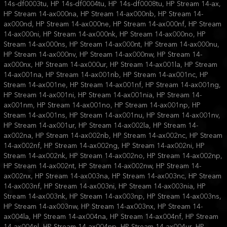
14s-df0003tu, HP 14s-df0004tu, HP 14s-df0008tu, HP Stream 14-ax,
HP Stream 14-ax000na, HP Stream 14-ax000nb, HP Stream 14-
ax000nd, HP Stream 14-ax000ne, HP Stream 14-ax000nf, HP Stream
14-ax000ni, HP Stream 14-ax000nk, HP Stream 14-ax000no, HP
Stream 14-ax000ns, HP Stream 14-ax000nt, HP Stream 14-ax000nu,
HP Stream 14-ax000nv, HP Stream 14-ax000nw, HP Stream 14-
ax000nx, HP Stream 14-ax000ur, HP Stream 14-ax001la, HP Stream
14-ax001na, HP Stream 14-ax001nb, HP Stream 14-ax001nc, HP
Stream 14-ax001ne, HP Stream 14-ax001nf, HP Stream 14-ax001ng,
HP Stream 14-ax001ni, HP Stream 14-ax001nia, HP Stream 14-
ax001nm, HP Stream 14-ax001no, HP Stream 14-ax001np, HP
Stream 14-ax001ns, HP Stream 14-ax001nu, HP Stream 14-ax001nv,
HP Stream 14-ax001ur, HP Stream 14-ax002la, HP Stream 14-
ax002na, HP Stream 14-ax002nb, HP Stream 14-ax002nc, HP Stream
14-ax002nf, HP Stream 14-ax002ng, HP Stream 14-ax002ni, HP
Stream 14-ax002nk, HP Stream 14-ax002no, HP Stream 14-ax002np,
HP Stream 14-ax002nt, HP Stream 14-ax002nw, HP Stream 14-
ax002nx, HP Stream 14-ax003na, HP Stream 14-ax003nc, HP Stream
14-ax003nf, HP Stream 14-ax003ni, HP Stream 14-ax003nia, HP
Stream 14-ax003nk, HP Stream 14-ax003np, HP Stream 14-ax003ns,
HP Stream 14-ax003nw, HP Stream 14-ax003nx, HP Stream 14-
ax004la, HP Stream 14-ax004na, HP Stream 14-ax004nf, HP Stream
14-ax004nl, HP Stream 14-ax004np, HP Stream 14-ax004ur, HP