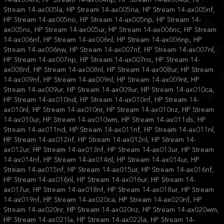
Stream 14-ax005la, HP Stream 14-ax005na, HP Stream 14-ax005nf,
HP Stream 14-ax005no, HP Stream 14-ax005np, HP Stream 14-
ax005ns, HP Stream 14-ax005ur, HP Stream 14-ax006nc, HP Stream
14-ax006nf, HP Stream 14-ax006nl, HP Stream 14-ax006np, HP
Stream 14-ax006nw, HP Stream 14-ax007nf, HP Stream 14-ax007nl,
HP Stream 14-ax007np, HP Stream 14-ax007ns, HP Stream 14-
ax008nf, HP Stream 14-ax008nl, HP Stream 14-ax008ur, HP Stream
14-ax009nf, HP Stream 14-ax009nl, HP Stream 14-ax009nt, HP
Stream 14-ax009ur, HP Stream 14-ax009ur, HP Stream 14-ax010ca,
HP Stream 14-ax010nd, HP Stream 14-ax010nf, HP Stream 14-
ax010nl, HP Stream 14-ax010nr, HP Stream 14-ax010nz, HP Stream
14-ax010ur, HP Stream 14-ax010wm, HP Stream 14-ax011ds, HP
Stream 14-ax011nd, HP Stream 14-ax011nf, HP Stream 14-ax011nl,
HP Stream 14-ax012nf, HP Stream 14-ax012nl, HP Stream 14-
ax012ur, HP Stream 14-ax013nf, HP Stream 14-ax013ur, HP Stream
14-ax014nf, HP Stream 14-ax014nl, HP Stream 14-ax014ur, HP
Stream 14-ax015nf, HP Stream 14-ax015ur, HP Stream 14-ax016nf,
HP Stream 14-ax016nl, HP Stream 14-ax016ur, HP Stream 14-
ax017ur, HP Stream 14-ax018nf, HP Stream 14-ax018ur, HP Stream
14-ax019nf, HP Stream 14-ax020ca, HP Stream 14-ax020nf, HP
Stream 14-ax020nr, HP Stream 14-ax020nz, HP Stream 14-ax020wm,
HP Stream 14-ax021la, HP Stream 14-ax022la, HP Stream 14-