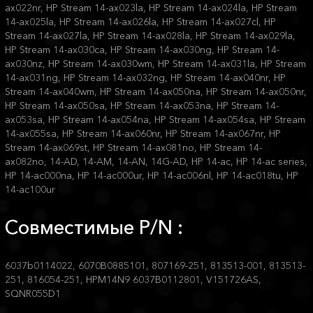
ax022nr, HP Stream 14-ax023la, HP Stream 14-ax024la, HP Stream
14-ax025la, HP Stream 14-ax026la, HP Stream 14-ax027cl, HP
Stream 14-ax027la, HP Stream 14-ax028la, HP Stream 14-ax029la,
HP Stream 14-ax030ca, HP Stream 14-ax030ng, HP Stream 14-
ax030nz, HP Stream 14-ax030wm, HP Stream 14-ax031la, HP Stream
14-ax031ng, HP Stream 14-ax032ng, HP Stream 14-ax040nr, HP
Stream 14-ax040wm, HP Stream 14-ax050na, HP Stream 14-ax050nr,
HP Stream 14-ax050sa, HP Stream 14-ax053na, HP Stream 14-
ax053sa, HP Stream 14-ax054na, HP Stream 14-ax054sa, HP Stream
14-ax055sa, HP Stream 14-ax060nr, HP Stream 14-ax067nr, HP
Stream 14-ax069st, HP Stream 14-ax081no, HP Stream 14-
ax082no, 14-AD, 14-AM, 14-AN, 14G-AD, HP 14-ac, HP 14-ac series,
HP 14-ac000na, HP 14-ac000ur, HP 14-ac006nl, HP 14-ac018tu, HP
14-ac100ur
Совместимые P/N :
6037b0114022, 6070B0885101, 807169-251, 813513-001, 813513-
251, 816054-251, HPM14N9 6037B0112801, V151726AS,
SQNR055D1