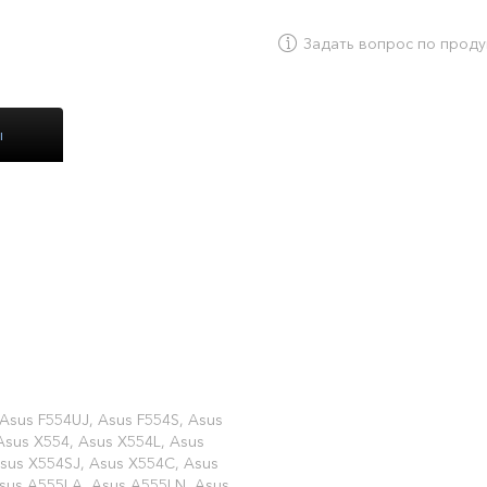
Задать вопрос по проду
ы
us X555L
 Asus F554UJ, Asus F554S, Asus
Asus X554, Asus X554L, Asus
Asus X554SJ, Asus X554C, Asus
sus A555LA, Asus A555LN, Asus