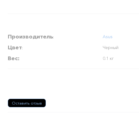
Характеристики
Производитель
Asus
:
Цвет
Черный
:
Вес:
0.1 кг
Отзывы
Оставить отзыв
Рекомендуемые товары