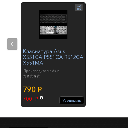
Клавиатура Asus
X551CA P551CA R512CA
X551MA
Производитель: Asus
790
p
700
p
Уведомить