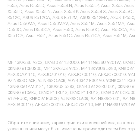
F555, Asus F555LD, Asus F555LN, Asus F555LP, Asus X555, Asus
X555LD, Asus X555LN, Asus X555LP, Asus X555LX, Asus X555Q
R512C, ASUS R512CA, ASUS R512M, ASUS R512MA, ASUS TP550,
Asus D550MA, Asus D550MAV, Asus X551M, Asus X551MA, Asu
D550C, Asus D550CA, Asus F550, Asus F550C, Asus F550CA, As
X551CA, Asus F551, Asus F551C, Asus F551CA, Asus F551M, 
Совместимые P/N:
MP-13K93SU-9202, 0KNB0-6113RU00, MP-11N63SU-9201W, 0KNB
0KNB0-610EUS00, MP-13K93US-9202, MP-13K93US-5283, KNB0-6
AEXJC701110, AEXJC701010, AEXJC700110, AEXJC700010, 9Z.
9Z.N8SSQ.60R, 9J.N8SSQ.60R, 90NB0342-R30190, 90NB0341-R3
13NB0061AM0121, 13K93US-5283, 0KNB0-612GRU-001, 0KNB0-6
0KNB0-6106RU, 0KN0-P11RU13, 0KN0-P11RU13, 0KNB0-610CRU00
612ERU00, KNB0-61RUK00, 9J.N8SSQ.60R, 9Z. N8SSQ 001, 9Z. N
AEXJB00110, AEXJC700010, AEXJC700110, MP-11N63SU-9201W,
Обратите внимание, характеристики и внешний вид данного 
указанных или могут быть изменены производителем без отр