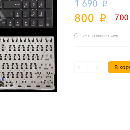
1 690
p
800
70
p
Пожаловаться на цену
В кор
-
+