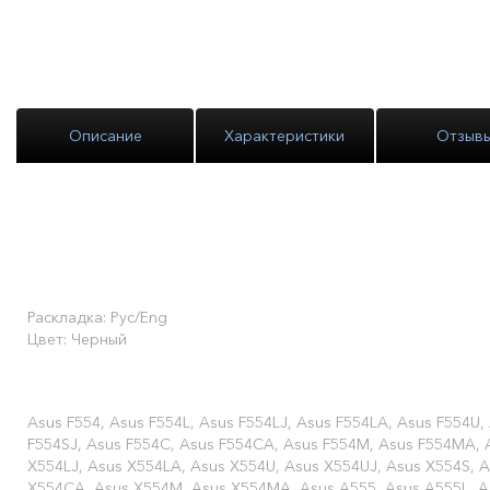
Описание
Характеристики
Отзыв
Описание товара:
Клавиатура для ноутбука As
X555LA X555LD X555LN4
Раскладка: Рус/Eng
Цвет: Черный
Совместимые модели ноутбуков:
Asus F554, Asus F554L, Asus F554LJ, Asus F554LA, Asus F554U,
F554SJ, Asus F554C, Asus F554CA, Asus F554M, Asus F554MA, 
X554LJ, Asus X554LA, Asus X554U, Asus X554UJ, Asus X554S, 
X554CA, Asus X554M, Asus X554MA, Asus A555, Asus A555L, A