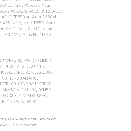
 X555L, Asus X555LA, Asus
, Asus X555QG, ASUS R512, ASUS
 ASUS TP550LA, Asus D550M,
s X551MAV, Asus D550, Asus
us X551, Asus X551C, Asus
Asus F551MA, Asus F551MAV
0-612ERU00, 39XJCTCJN00,
12ERU00, AEXJCU01110,
N8SSQ.80RU, 9Z.N8SSQ.80R,
0190, 13NB0341AP0311,
10ERU00, 0KNB0-610CRU00,
, 0KNB0-612ARU00, 0KNB0-
8SSQ 00R, 9Z.N9DSU.20R,
 MP-13K93SU-9202
товара могут отличаться от
ажения в каталоге.