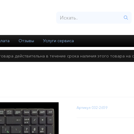
846) 342-66-36
927) 692-43-80
плата
Отзывы
Услуги сервиса
товара действительна в течение срока наличия этого товара на с
5LA X555LD X555LN
Артикул
032-2659