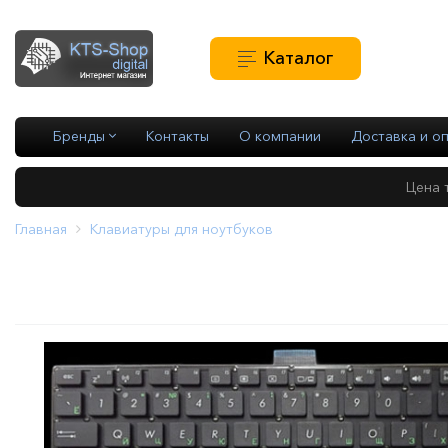
+7(
Каталог
+7(
Бренды
Контакты
О компании
Доставка и о
Цена 
Главная
Клавиатуры для ноутбуков
Клавиатура Asus X555L X55