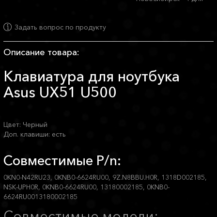
Задать вопрос по продукту
Описание товара:
Клавиатура для ноутбука
Asus UX51 U500
Цвет: Черный
Доп. клавиши: есть
Совместимые P/n:
0KN0-N42RU23, 0KNB0-6624RU00, 9Z.N8BBU.H0R, 1318D002185,
NSK-UPH0R, 0KNB0-6624RU00, 13180002185, 0KNB0-
6624RU0013180002185
Совместимые модели: