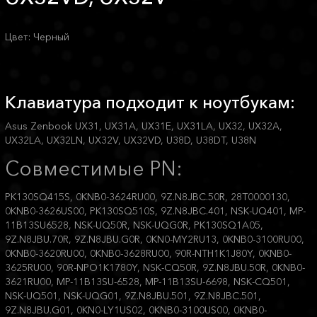
Цвет: Черный
Клавиатура подходит к ноутбукам:
Asus Zenbook UX31, UX31A, UX31E, UX31LA, UX32, UX32A,
UX32LA, UX32LN, UX32V, UX32VD, U38D, U38DT, U38N
Совместимые PN:
PK130SQ415S, 0KNB0-3624RU00, 9Z.N8JBC.50R, 28T0000130,
0KNB0-3626US00, PK130SQ510S, 9Z.N8JBC.401, NSK-UQ401, MP-
11B13SU6528, NSK-UQ50R, NSK-UQG0R, PK130SQ1A05,
9Z.N8JBU.70R, 9Z.N8JBU.G0R, 0KN0-MY2RU13, 0KNB0-3100RU00,
0KNB0-3620RU00, 0KNB0-3628RU00, 90R-NTH1K1J80Y, 0KNB0-
3625RU00, 90R-NPO1K1780Y, NSK-CQ50R, 9Z.N8JBU.50R, 0KNB0-
3621RU00, MP-11B13SU-6528, MP-11B13SU-6698, NSK-CQ501,
NSK-UQ501, NSK-UQG01, 9Z.N8JBU.501, 9Z.N8JBC.501,
9Z.N8JBU.G01, 0KN0-LY1US02, 0KNB0-3100US00, 0KNB0-