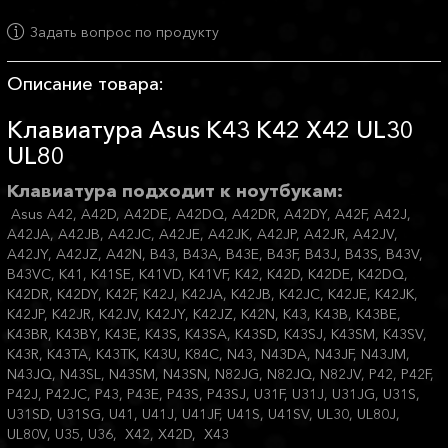
Задать вопрос по продукту
Описание товара:
Клавиатура Asus K43 K42 X42 UL30
UL80
Клавиатура подходит к ноутбукам:
Asus A42, A42D, A42DE, A42DQ, A42DR, A42DY, A42F, A42J,
A42JA, A42JB, A42JC, A42JE, A42JK, A42JP, A42JR, A42JV,
A42JY, A42JZ, A42N, B43, B43A, B43E, B43F, B43J, B43S, B43V,
B43VC, K41, K41SE, K41VD, K41VF, K42, K42D, K42DE, K42DQ,
K42DR, K42DY, K42F, K42J, K42JA, K42JB, K42JC, K42JE, K42JK,
K42JP, K42JR, K42JV, K42JY, K42JZ, K42N, K43, K43B, K43BE,
K43BR, K43BY, K43E, K43S, K43SA, K43SD, K43SJ, K43SM, K43SV,
K43R, K43TA, K43TK, K43U, K84C, N43, N43DA, N43JF, N43JM,
N43JQ, N43SL, N43SM, N43SN, N82JG, N82JQ, N82JV, P42, P42F,
P42J, P42JC, P43, P43E, P43S, P43SJ, U31F, U31J, U31JG, U31S,
U31SD, U31SG, U41, U41J, U41JF, U41S, U41SV, UL30, UL80J,
UL80V, U35, U36, X42, X42D, X43