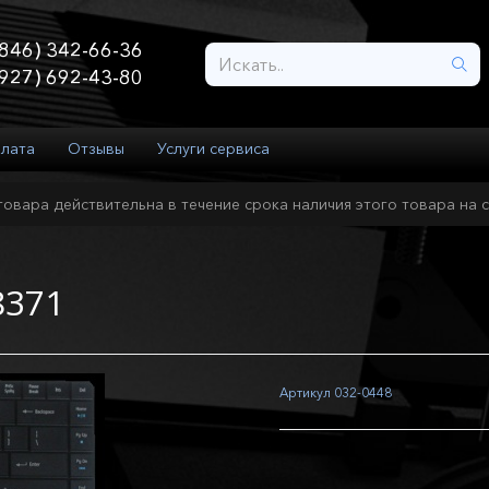
846) 342-66-36
927) 692-43-80
плата
Отзывы
Услуги сервиса
товара действительна в течение срока наличия этого товара на с
8371
Артикул
032-0448