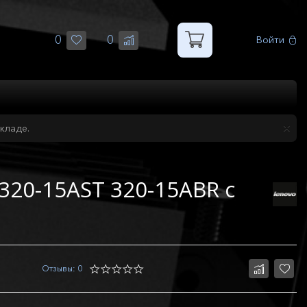
0
0
Войти
кладе.
320-15AST 320-15ABR с
Отзывы: 0