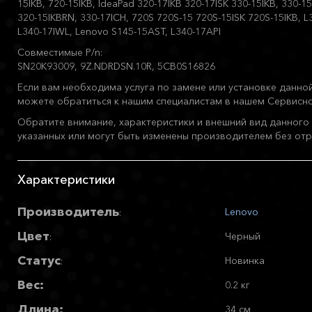
15IKB, 720-15IKB, IdeaPad 320-17IKB 320-17ISK 330-15IKB, 330-1
320-15IKBRN, 330-17ICH, 720S 720S-15 720S-15ISK 720S-15IKB, L
L340-17IWL, Lenovo S145-15AST, L340-17API
Совместимые P/n:
SN20K93009, 9Z.NDRDSN.10R, 5CB0S16826
Если вам необходима услуга по замене или установке данной
можете обратиться к нашим специалистам в нашем Сервисно
Обратите внимание, характеристики и внешний вид данного 
указанных или могут быть изменены производителем без отр
Характеристики
Производитель
Lenovo
:
Цвет
Черный
:
Статус
Новинка
:
Вес:
0.2 кг
Длина:
34 см