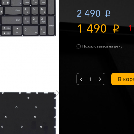
2 490
p
1 490
1
p
Пожаловаться на цену
В кор
-
+