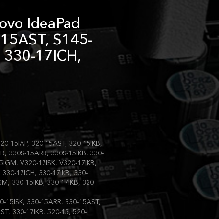
ovo IdeaPad
-15AST, S145-
 330-17ICH,
20-15IAP, 320-15AST, 320-15IKB,
KB, 330S-15ARR, 330S-15IKB, 330-
15IGM, V320-17ISK, V320-17IKB,
 330-17ICH, 330-17IKB, 330-
M, 330-15IKB, 330-17IKB, 320-
0-15ISK, 330-15ARR, 330-15AST,
ST, 330-17IKB, 520-15, 520-