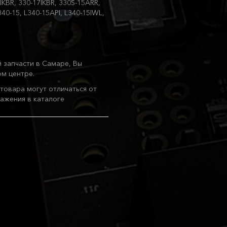
5IKBR, 330-17IKBR, 330S-15ARR,
340-15, L340-15API, L340-15IWL,
 запчасти в Самаре, Вы
м центре.
товара могут отличаться от
ажения в каталоге