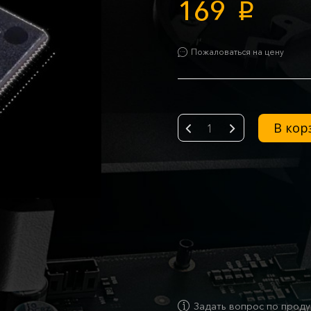
169
p
Пожаловаться на цену
В кор
-
+
Задать вопрос по проду