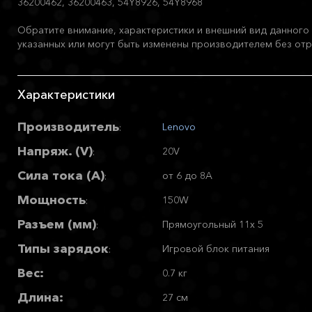
36200462, 36200463, 54Y8926, 54Y8968
Обратите внимание, характеристики и внешний вид данного 
указанных или могут быть изменены производителем без отр
Характеристики
Производитель
Lenovo
:
Напряж. (V)
20V
:
Сила тока (А)
от 6 до 8A
:
Мощность
150W
:
Разъем (мм)
Прямоугольный 11x 5
:
Типы зарядок
Игровой блок питания
:
Вес:
0.7 кг
Длина:
27 см