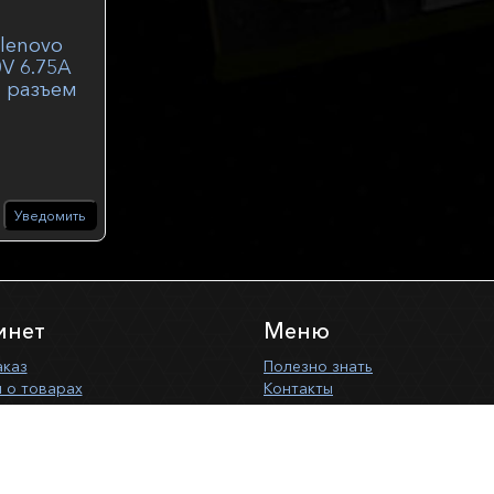
lenovo
0V 6.75A
 разъем
17ich
Уведомить
инет
Меню
аказ
Полезно знать
 о товарах
Контакты
О компании
Услуги сервиса
Публичная оферта
Политика конфиденциальност