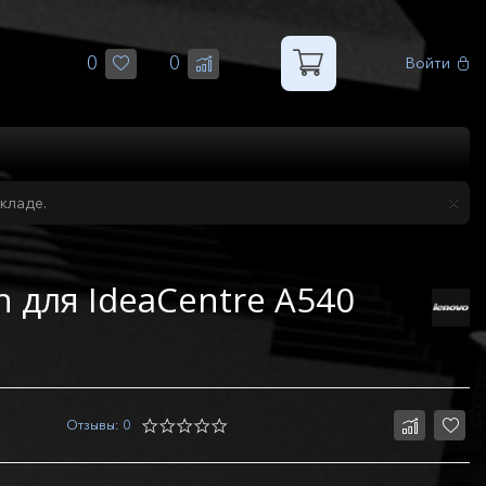
0
0
Войти
кладе.
n для IdeaCentre A540
Отзывы: 0