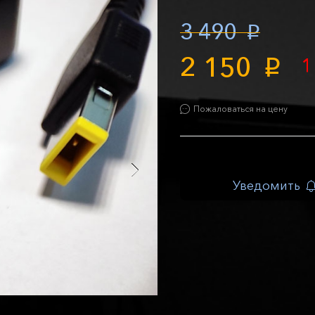
3 490
p
2 150
1
p
Пожаловаться на цену
Уведомить