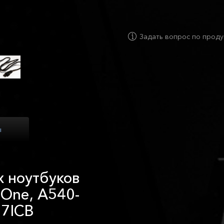
Задать вопрос по проду
ы
х ноутбуков
-One, A540-
27ICB