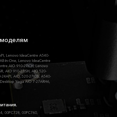
м моделям
API, Lenovo IdeaCentre A540-
ll-In-One, Lenovo IdeaCentre
entre AIO 910-27ICH, Lenovo
SR, AIO 910-27ISH, AIO 520-
-24API, AIO, 520-27ICB, A540-
, Desktop Yoga AIO 7-27ARH6,
итания.
4, 00PC728, 00PC760,