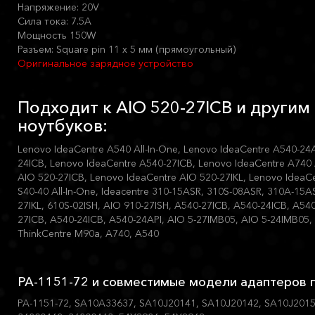
Напряжение: 20V
Сила тока: 7.5A
Мощность 150W
Разъем: Square pin 11 x 5 мм (прямоугольный)
Оригинальное зарядное устройство
Подходит к AIO 520-27ICB и други
ноутбуков:
Lenovo IdeaCentre A540 All-In-One, Lenovo IdeaCentre A540-24
24ICB, Lenovo IdeaCentre A540-27ICB, Lenovo IdeaCentre A740 A
AIO 520-27ICB, Lenovo IdeaCentre AIO 520-27IKL, Lenovo IdeaC
S40-40 All-In-One, Ideacentre 310-15ASR, 310S-08ASR, 310A-15A
27IKL, 610S-02ISH, AIO 910-27ISH, A540-27ICB, A540-24ICB, A540
27ICB, A540-24ICB, A540-24API, AIO 5-27IMB05, AIO 5-24IMB05
ThinkCentre M90a, A740, A540
PA-1151-72 и совместимые модели адаптеров п
PA-1151-72, SA10A33637, SA10J20141, SA10J20142, SA10J2015