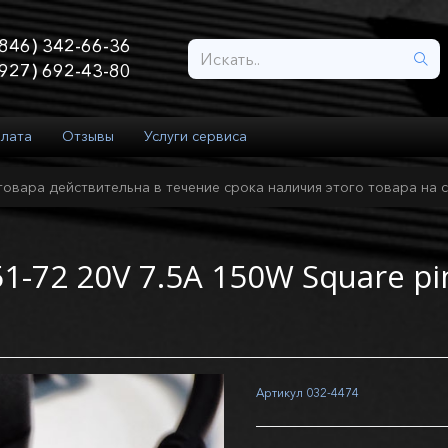
846) 342-66-36
927) 692-43-80
плата
Отзывы
Услуги сервиса
товара действительна в течение срока наличия этого товара на с
1-72 20V 7.5A 150W Square pi
Артикул
032-4474