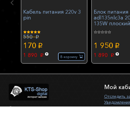
Кабель питания 220v 3
Блок питания 
pin
adl135nlc3a 2
135W плоский
330-15ich 330-
y520-15ikbn
550
p
170
1 950
p
p
1 890
1 890
p
p
В корзину
Мой каб
Отследить з
Уведомления
©
KTS-SHOP
, 2026
+7(846) 342-66-36
443081, г. Самара, ул. Ново-вокзальная
116, офис 216