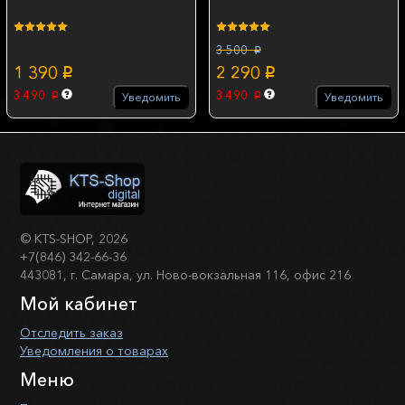
3 500
p
1 390
2 290
p
p
3 490
3 490
Уведомить
Уведомить
p
p
©
KTS-SHOP
, 2026
+7(846) 342-66-36
443081, г. Самара, ул. Ново-вокзальная 116, офис 216
Мой кабинет
Отследить заказ
Уведомления о товарах
Меню