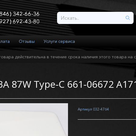
846) 342-66-36
927) 692-43-80
плата
Отзывы
Услуги сервиса
товара действительна в течение срока наличия этого товара на с
.3A 87W Type-C 661-06672 A1
Артикул
032-4764