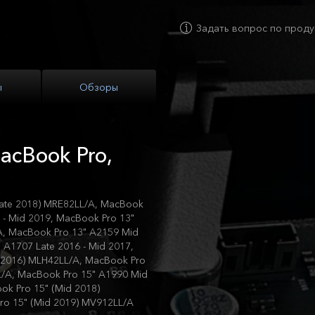
Задать вопрос по проду
ы
Обзоры
acBook Pro,
Late 2018) MRE82LL/A, MacBook
 - Mid 2019, MacBook Pro 13"
A, MacBook Pro 13" A2159 Mid
A1707 Late 2016 - Mid 2017,
e 2016) MLH42LL/A, MacBook Pro
L/A, MacBook Pro 15" A1990 Mid
ok Pro 15" (Mid 2018)
ro 15" (Mid 2019) MV912LL/A