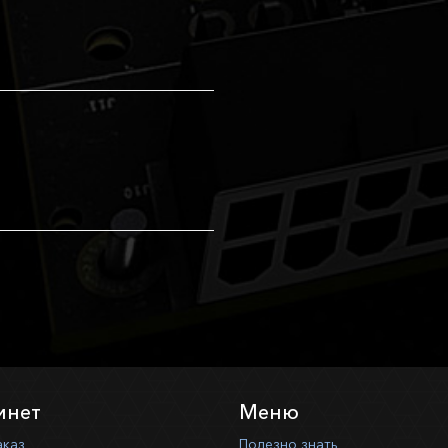
инет
Меню
аказ
Полезно знать