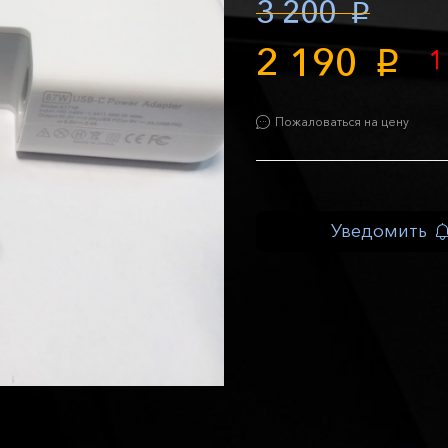
3 200
p
2 190
1
p
Пожаловаться на цену
Уведомить