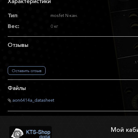
Характеристики
Тип
mosfet N-кан.
:
Вес:
0 кг
Отзывы
Оставить отзыв
Файлы
aon6414a_datasheet
Мой каб