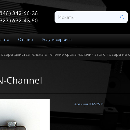
846) 342-66-36
927) 692-43-80
плата
Отзывы
Услуги сервиса
товара действительна в течение срока наличия этого товара на с
N-Channel
Артикул
032-2931