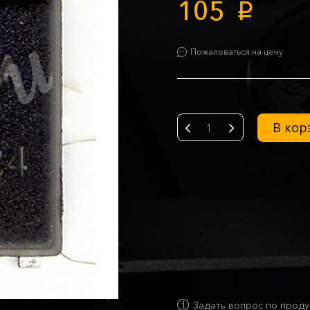
105
p
Пожаловаться на цену
В кор
-
+
Задать вопрос по проду