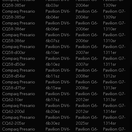
CQ58-385er
6b03sr
2004er
1309er
Compaq Presario
Pavilion DV6-
Pavilion G6-
Pavilion G7-
CQ58-385sr
6b04er
2004sr
1309sr
Compaq Presario
Pavilion DV6-
Pavilion G6-
Pavilion G7-
CQ58-386er
6b06er
2006er
1310er
Compaq Presario
Pavilion DV6-
Pavilion G6-
Pavilion G7-
CQ58-386sr
6b07sz
2006sr
1310sr
Compaq Presario
Pavilion DV6-
Pavilion G6-
Pavilion G7-
CQ58-d00sr
6b10er
2007er
1311er
Compaq Presario
Pavilion DV6-
Pavilion G6-
Pavilion G7-
CQ58-d50sr
6b10ez
2007sr
1311sr
Compaq Presario
Pavilion DV6-
Pavilion G6-
Pavilion G7-
CQ58-d54sr
6b11sz
2008er
1312sr
Compaq Presario
Pavilion DV6-
Pavilion G6-
Pavilion G7-
CQ58-d75sr
6b15ew
2008sr
1313er
Compaq Presario
Pavilion DV6-
Pavilion G6-
Pavilion G7-
CQ62-10er
6b17sz
2012er
1313sr
Compaq Presario
Pavilion DV6-
Pavilion G6-
Pavilion G7-
CQ62-200sl
6b20ez
2012sr
1314er
Compaq Presario
Pavilion DV6-
Pavilion G6-
Pavilion G7-
CQ62-205sr
6b30ez
2025sr
1314sr
Compaq Presario
Pavilion DV6-
Pavilion G6-
Pavilion G7-