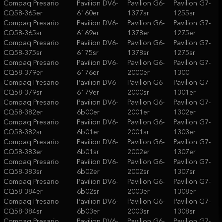
Compaq Presario
Pavilion DV6-
Pavilion G6-
Pavilion G7-
CQ58-365er
6160er
1377sr
1255sr
Compaq Presario
Pavilion DV6-
Pavilion G6-
Pavilion G7-
CQ58-365sr
6169er
1378er
1275er
Compaq Presario
Pavilion DV6-
Pavilion G6-
Pavilion G7-
CQ58-375sr
6175sr
1378sr
1275sr
Compaq Presario
Pavilion DV6-
Pavilion G6-
Pavilion G7-
CQ58-379er
6176er
2000er
1300
Compaq Presario
Pavilion DV6-
Pavilion G6-
Pavilion G7-
CQ58-379sr
6179er
2000sr
1301er
Compaq Presario
Pavilion DV6-
Pavilion G6-
Pavilion G7-
CQ58-382er
6b00er
2001er
1302er
Compaq Presario
Pavilion DV6-
Pavilion G6-
Pavilion G7-
CQ58-382sr
6b01er
2001sr
1303er
Compaq Presario
Pavilion DV6-
Pavilion G6-
Pavilion G7-
CQ58-383er
6b01sr
2002er
1307er
Compaq Presario
Pavilion DV6-
Pavilion G6-
Pavilion G7-
CQ58-383sr
6b02er
2002sr
1307sr
Compaq Presario
Pavilion DV6-
Pavilion G6-
Pavilion G7-
CQ58-384er
6b02sr
2003er
1308er
Compaq Presario
Pavilion DV6-
Pavilion G6-
Pavilion G7-
CQ58-384sr
6b03er
2003sr
1308sr
Compaq Presario
Pavilion DV6-
Pavilion G6-
Pavilion G7-