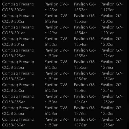
Compaq Presario
Pavilion DV6-
Pavilion G6-
Pavilion G7-
CQ58-300er
6125sr
1353er
1179er
Compaq Presario
Pavilion DV6-
Pavilion G6-
Pavilion G7-
CQ58-300sr
6129er
1353sr
1200er
Compaq Presario
Pavilion DV6-
Pavilion G6-
Pavilion G7-
CQ58-301er
6129sr
1354er
1201er
Compaq Presario
Pavilion DV6-
Pavilion G6-
Pavilion G7-
CQ58-301sr
6130sr
1354sr
1202er
Compaq Presario
Pavilion DV6-
Pavilion G6-
Pavilion G7-
CQ58-325er
6150er
1355er
1226er
Compaq Presario
Pavilion DV6-
Pavilion G6-
Pavilion G7-
CQ58-325sr
6150sr
1355sr
1226sr
Compaq Presario
Pavilion DV6-
Pavilion G6-
Pavilion G7-
CQ58-350er
6151er
1356sr
1250er
Compaq Presario
Pavilion DV6-
Pavilion G6-
Pavilion G7-
CQ58-350sr
6152er
1358er
1251er
Compaq Presario
Pavilion DV6-
Pavilion G6-
Pavilion G7-
CQ58-355er
6153sr
1360er
1252er
Compaq Presario
Pavilion DV6-
Pavilion G6-
Pavilion G7-
CQ58-355sr
6158er
1376er
1253er
Compaq Presario
Pavilion DV6-
Pavilion G6-
Pavilion G7-
CQ58-360er
6159er
1376sr
1255er