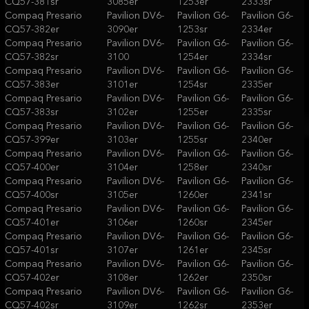
CQ57-381sr
3085er
1253er
2333sr
Compaq Presario
Pavilion DV6-
Pavilion G6-
Pavilion G6-
CQ57-382er
3090er
1253sr
2334er
Compaq Presario
Pavilion DV6-
Pavilion G6-
Pavilion G6-
CQ57-382sr
3100
1254er
2334sr
Compaq Presario
Pavilion DV6-
Pavilion G6-
Pavilion G6-
CQ57-383er
3101er
1254sr
2335er
Compaq Presario
Pavilion DV6-
Pavilion G6-
Pavilion G6-
CQ57-383sr
3102er
1255er
2335sr
Compaq Presario
Pavilion DV6-
Pavilion G6-
Pavilion G6-
CQ57-399er
3103er
1255sr
2340er
Compaq Presario
Pavilion DV6-
Pavilion G6-
Pavilion G6-
CQ57-400er
3104er
1258er
2340sr
Compaq Presario
Pavilion DV6-
Pavilion G6-
Pavilion G6-
CQ57-400sr
3105er
1260er
2341sr
Compaq Presario
Pavilion DV6-
Pavilion G6-
Pavilion G6-
CQ57-401er
3106er
1260sr
2345er
Compaq Presario
Pavilion DV6-
Pavilion G6-
Pavilion G6-
CQ57-401sr
3107er
1261er
2345sr
Compaq Presario
Pavilion DV6-
Pavilion G6-
Pavilion G6-
CQ57-402er
3108er
1262er
2350sr
Compaq Presario
Pavilion DV6-
Pavilion G6-
Pavilion G6-
CQ57-402sr
3109er
1262sr
2353er