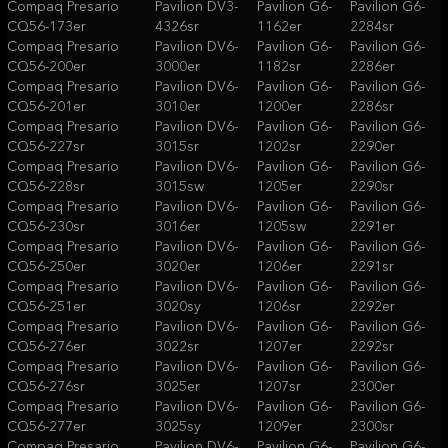
Compaq Presario
Pavilion DV3-
Pavilion G6-
Pavilion G6-
CQ56-173er
4326sr
1162er
2284sr
Compaq Presario
Pavilion DV6-
Pavilion G6-
Pavilion G6-
CQ56-200er
3000er
1182sr
2286er
Compaq Presario
Pavilion DV6-
Pavilion G6-
Pavilion G6-
CQ56-201er
3010er
1200er
2286sr
Compaq Presario
Pavilion DV6-
Pavilion G6-
Pavilion G6-
CQ56-227sr
3015sr
1202sr
2290er
Compaq Presario
Pavilion DV6-
Pavilion G6-
Pavilion G6-
CQ56-228sr
3015sw
1205er
2290sr
Compaq Presario
Pavilion DV6-
Pavilion G6-
Pavilion G6-
CQ56-230sr
3016er
1205sw
2291er
Compaq Presario
Pavilion DV6-
Pavilion G6-
Pavilion G6-
CQ56-250er
3020er
1206er
2291sr
Compaq Presario
Pavilion DV6-
Pavilion G6-
Pavilion G6-
CQ56-251er
3020sy
1206sr
2292er
Compaq Presario
Pavilion DV6-
Pavilion G6-
Pavilion G6-
CQ56-276er
3022sr
1207er
2292sr
Compaq Presario
Pavilion DV6-
Pavilion G6-
Pavilion G6-
CQ56-276sr
3025er
1207sr
2300er
Compaq Presario
Pavilion DV6-
Pavilion G6-
Pavilion G6-
CQ56-277er
3025sy
1209er
2300sr
Compaq Presario
Pavilion DV6-
Pavilion G6-
Pavilion G6-