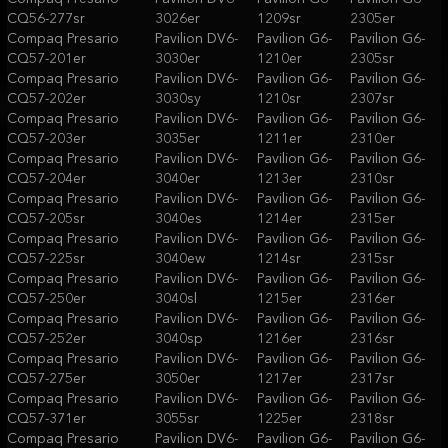
CQ56-277sr
3026er
1209sr
2305er
Compaq Presario
Pavilion DV6-
Pavilion G6-
Pavilion G6-
CQ57-201er
3030er
1210er
2305sr
Compaq Presario
Pavilion DV6-
Pavilion G6-
Pavilion G6-
CQ57-202er
3030sy
1210sr
2307sr
Compaq Presario
Pavilion DV6-
Pavilion G6-
Pavilion G6-
CQ57-203er
3035er
1211er
2310er
Compaq Presario
Pavilion DV6-
Pavilion G6-
Pavilion G6-
CQ57-204er
3040er
1213er
2310sr
Compaq Presario
Pavilion DV6-
Pavilion G6-
Pavilion G6-
CQ57-205sr
3040es
1214er
2315er
Compaq Presario
Pavilion DV6-
Pavilion G6-
Pavilion G6-
CQ57-225sr
3040ew
1214sr
2315sr
Compaq Presario
Pavilion DV6-
Pavilion G6-
Pavilion G6-
CQ57-250er
3040sl
1215er
2316er
Compaq Presario
Pavilion DV6-
Pavilion G6-
Pavilion G6-
CQ57-252er
3040sp
1216er
2316sr
Compaq Presario
Pavilion DV6-
Pavilion G6-
Pavilion G6-
CQ57-275er
3050er
1217er
2317sr
Compaq Presario
Pavilion DV6-
Pavilion G6-
Pavilion G6-
CQ57-371er
3055sr
1225er
2318sr
Compaq Presario
Pavilion DV6-
Pavilion G6-
Pavilion G6-