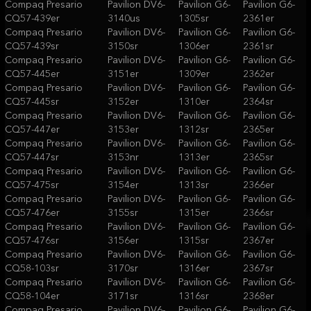
Compaq Presario
Pavilion DV6-
Pavilion G6-
Pavilion G6-
CQ57-439er
3140us
1305sr
2361er
Compaq Presario
Pavilion DV6-
Pavilion G6-
Pavilion G6-
CQ57-439sr
3150sr
1306er
2361sr
Compaq Presario
Pavilion DV6-
Pavilion G6-
Pavilion G6-
CQ57-445er
3151er
1309er
2362er
Compaq Presario
Pavilion DV6-
Pavilion G6-
Pavilion G6-
CQ57-445sr
3152er
1310er
2364sr
Compaq Presario
Pavilion DV6-
Pavilion G6-
Pavilion G6-
CQ57-447er
3153er
1312sr
2365er
Compaq Presario
Pavilion DV6-
Pavilion G6-
Pavilion G6-
CQ57-447sr
3153nr
1313er
2365sr
Compaq Presario
Pavilion DV6-
Pavilion G6-
Pavilion G6-
CQ57-475sr
3154er
1313sr
2366er
Compaq Presario
Pavilion DV6-
Pavilion G6-
Pavilion G6-
CQ57-476er
3155sr
1315er
2366sr
Compaq Presario
Pavilion DV6-
Pavilion G6-
Pavilion G6-
CQ57-476sr
3156er
1315sr
2367er
Compaq Presario
Pavilion DV6-
Pavilion G6-
Pavilion G6-
CQ58-103sr
3170sr
1316er
2367sr
Compaq Presario
Pavilion DV6-
Pavilion G6-
Pavilion G6-
CQ58-104er
3171sr
1316sr
2368er
Compaq Presario
Pavilion DV6-
Pavilion G6-
Pavilion G6-