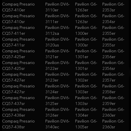
Compaq Presario
Pavilion DV6-
Pavilion G6-
Pavilion G6-
CQ57-410er
3110er
1263er
2353sr
Compaq Presario
Pavilion DV6-
Pavilion G6-
Pavilion G6-
CQ57-410sr
3111er
1263sr
2354sr
Compaq Presario
Pavilion DV6-
Pavilion G6-
Pavilion G6-
CQ57-411er
3112sa
1300er
2355er
Compaq Presario
Pavilion DV6-
Pavilion G6-
Pavilion G6-
CQ57-411sr
3120us
1300sr
2355sr
Compaq Presario
Pavilion DV6-
Pavilion G6-
Pavilion G6-
CQ57-425er
3121er
1301er
2356er
Compaq Presario
Pavilion DV6-
Pavilion G6-
Pavilion G6-
CQ57-425sr
3122er
1301sr
2356sr
Compaq Presario
Pavilion DV6-
Pavilion G6-
Pavilion G6-
CQ57-427er
3123er
1302er
2357er
Compaq Presario
Pavilion DV6-
Pavilion G6-
Pavilion G6-
CQ57-427sr
3124er
1303er
2358er
Compaq Presario
Pavilion DV6-
Pavilion G6-
Pavilion G6-
CQ57-437sr
3125er
1303sr
2359er
Compaq Presario
Pavilion DV6-
Pavilion G6-
Pavilion G6-
CQ57-438er
3126er
1304er
2360er
Compaq Presario
Pavilion DV6-
Pavilion G6-
Pavilion G6-
CQ57-438sr
3140ec
1305er
2360sr