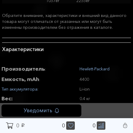
1057er
2255er
Обратите внимание, характеристики и внешний вид данного
товара могут отличаться от указанных или могут быть
изменены производителем без отражения в каталоге.
Характеристики
Производитель
Hewlett-Packard
:
Емкость, mAh
4400
:
Тип аккумулятора
:
Li-ion
Вес:
0.4 кг
Длина:
25 см
Уведомить
Ширина:
10 см
0
0
0
p
Высота:
5 см