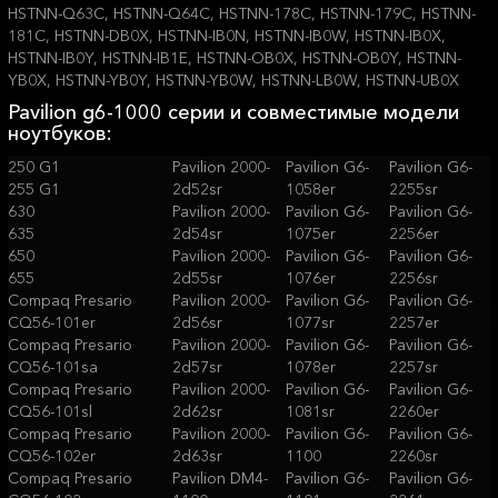
HSTNN-Q63C, HSTNN-Q64C, HSTNN-178C, HSTNN-179C, HSTNN-
181C, HSTNN-DB0X, HSTNN-IB0N, HSTNN-IB0W, HSTNN-IB0X,
HSTNN-IB0Y, HSTNN-IB1E, HSTNN-OB0X, HSTNN-OB0Y, HSTNN-
YB0X, HSTNN-YB0Y, HSTNN-YB0W, HSTNN-LB0W, HSTNN-UB0X
Pavilion g6-1000 серии и совместимые модели
ноутбуков:
250 G1
Pavilion 2000-
Pavilion G6-
Pavilion G6-
255 G1
2d52sr
1058er
2255sr
630
Pavilion 2000-
Pavilion G6-
Pavilion G6-
635
2d54sr
1075er
2256er
650
Pavilion 2000-
Pavilion G6-
Pavilion G6-
655
2d55sr
1076er
2256sr
Compaq Presario
Pavilion 2000-
Pavilion G6-
Pavilion G6-
CQ56-101er
2d56sr
1077sr
2257er
Compaq Presario
Pavilion 2000-
Pavilion G6-
Pavilion G6-
CQ56-101sa
2d57sr
1078er
2257sr
Compaq Presario
Pavilion 2000-
Pavilion G6-
Pavilion G6-
CQ56-101sl
2d62sr
1081sr
2260er
Compaq Presario
Pavilion 2000-
Pavilion G6-
Pavilion G6-
CQ56-102er
2d63sr
1100
2260sr
Compaq Presario
Pavilion DM4-
Pavilion G6-
Pavilion G6-