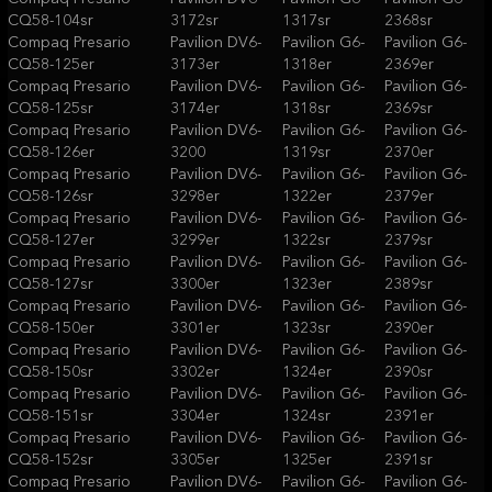
CQ58-104sr
3172sr
1317sr
2368sr
Compaq Presario
Pavilion DV6-
Pavilion G6-
Pavilion G6-
CQ58-125er
3173er
1318er
2369er
Compaq Presario
Pavilion DV6-
Pavilion G6-
Pavilion G6-
CQ58-125sr
3174er
1318sr
2369sr
Compaq Presario
Pavilion DV6-
Pavilion G6-
Pavilion G6-
CQ58-126er
3200
1319sr
2370er
Compaq Presario
Pavilion DV6-
Pavilion G6-
Pavilion G6-
CQ58-126sr
3298er
1322er
2379er
Compaq Presario
Pavilion DV6-
Pavilion G6-
Pavilion G6-
CQ58-127er
3299er
1322sr
2379sr
Compaq Presario
Pavilion DV6-
Pavilion G6-
Pavilion G6-
CQ58-127sr
3300er
1323er
2389sr
Compaq Presario
Pavilion DV6-
Pavilion G6-
Pavilion G6-
CQ58-150er
3301er
1323sr
2390er
Compaq Presario
Pavilion DV6-
Pavilion G6-
Pavilion G6-
CQ58-150sr
3302er
1324er
2390sr
Compaq Presario
Pavilion DV6-
Pavilion G6-
Pavilion G6-
CQ58-151sr
3304er
1324sr
2391er
Compaq Presario
Pavilion DV6-
Pavilion G6-
Pavilion G6-
CQ58-152sr
3305er
1325er
2391sr
Compaq Presario
Pavilion DV6-
Pavilion G6-
Pavilion G6-