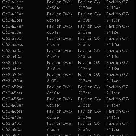
G62-a16er
Pavilion DV6-
Pavilion G6-
Pavilion G7-
G62-a18sy
6c50er
2130er
2110er
G62-a20er
Pavilion DV6-
Pavilion G6-
Pavilion G7-
G62-a25sr
6c51er
2130sr
2110sr
G62-a27er
Pavilion DV6-
Pavilion G6-
Pavilion G7-
G62-a30er
6c51sr
2132er
2112er
G62-a35er
Pavilion DV6-
Pavilion G6-
Pavilion G7-
G62-a35ss
6c53er
2132sr
2112sr
G62-a38ee
Pavilion DV6-
Pavilion G6-
Pavilion G7-
G62-a40er
6c54er
2133er
2113er
G62-a45sf
Pavilion DV6-
Pavilion G6-
Pavilion G7-
G62-a46ee
6c55er
2133sr
2113sr
G62-a50er
Pavilion DV6-
Pavilion G6-
Pavilion G7-
G62-a50st
6c55sr
2134er
2114er
G62-a52sr
Pavilion DV6-
Pavilion G6-
Pavilion G7-
G62-a54sr
6c60er
2134sr
2114sr
G62-a55er
Pavilion DV6-
Pavilion G6-
Pavilion G7-
G62-a60er
6c61er
2135sr
2116er
G62-a65sr
Pavilion DV6-
Pavilion G6-
Pavilion G7-
G62-a70er
6c62er
2136er
2116sr
G62-a75er
Pavilion DV6-
Pavilion G6-
Pavilion G7-
G62-a80er
6c63er
2136sr
2117sr
G62-a82er
Pavilion DV7-
Pavilion G6-
Pavilion G7-