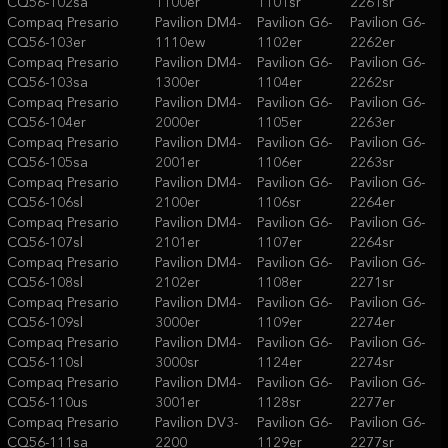
CQ56-102sa
1100er
1101sr
2261sr
Compaq Presario
Pavilion DM4-
Pavilion G6-
Pavilion G6-
CQ56-103er
1110ew
1102er
2262er
Compaq Presario
Pavilion DM4-
Pavilion G6-
Pavilion G6-
CQ56-103sa
1300er
1104er
2262sr
Compaq Presario
Pavilion DM4-
Pavilion G6-
Pavilion G6-
CQ56-104er
2000er
1105er
2263er
Compaq Presario
Pavilion DM4-
Pavilion G6-
Pavilion G6-
CQ56-105sa
2001er
1106er
2263sr
Compaq Presario
Pavilion DM4-
Pavilion G6-
Pavilion G6-
CQ56-106sl
2100er
1106sr
2264er
Compaq Presario
Pavilion DM4-
Pavilion G6-
Pavilion G6-
CQ56-107sl
2101er
1107er
2264sr
Compaq Presario
Pavilion DM4-
Pavilion G6-
Pavilion G6-
CQ56-108sl
2102er
1108er
2271sr
Compaq Presario
Pavilion DM4-
Pavilion G6-
Pavilion G6-
CQ56-109sl
3000er
1109er
2274er
Compaq Presario
Pavilion DM4-
Pavilion G6-
Pavilion G6-
CQ56-110sl
3000sr
1124er
2274sr
Compaq Presario
Pavilion DM4-
Pavilion G6-
Pavilion G6-
CQ56-110us
3001er
1128sr
2277er
Compaq Presario
Pavilion DV3-
Pavilion G6-
Pavilion G6-
CQ56-111sa
2200
1129er
2277sr