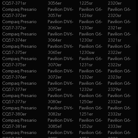
CQ57-371sr
3056er
1225sr
2320er
Compaq Presario
Pavilion DV6-
Pavilion G6-
Pavilion G6-
CQ57-372er
3057er
1226sr
2320sr
Compaq Presario
Pavilion DV6-
Pavilion G6-
Pavilion G6-
CQ57-372sr
3060er
1230er
2321er
Compaq Presario
Pavilion DV6-
Pavilion G6-
Pavilion G6-
CQ57-374er
3064er
1230sr
2321sr
Compaq Presario
Pavilion DV6-
Pavilion G6-
Pavilion G6-
CQ57-375er
3065er
1230sw
2322er
Compaq Presario
Pavilion DV6-
Pavilion G6-
Pavilion G6-
CQ57-375sr
3070er
1231sr
2322sr
Compaq Presario
Pavilion DV6-
Pavilion G6-
Pavilion G6-
CQ57-376er
3072er
1232er
2323sr
Compaq Presario
Pavilion DV6-
Pavilion G6-
Pavilion G6-
CQ57-377er
3075er
1232sr
2329sr
Compaq Presario
Pavilion DV6-
Pavilion G6-
Pavilion G6-
CQ57-377sr
3080er
1250er
2332er
Compaq Presario
Pavilion DV6-
Pavilion G6-
Pavilion G6-
CQ57-380er
3082sr
1251er
2332sr
Compaq Presario
Pavilion DV6-
Pavilion G6-
Pavilion G6-
CQ57-381er
3085ef
1252sr
2333er
Compaq Presario
Pavilion DV6-
Pavilion G6-
Pavilion G6-