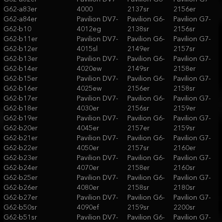
G62-a83er
4000
2137sr
2156er
G62-a84er
Pavilion DV7-
Pavilion G6-
Pavilion G7-
G62-b10
4012eg
2138sr
2156sr
G62-b11er
Pavilion DV7-
Pavilion G6-
Pavilion G7-
G62-b12er
4015sl
2149er
2157sr
G62-b13er
Pavilion DV7-
Pavilion G6-
Pavilion G7-
G62-b14er
4020ew
2149sr
2158er
G62-b15er
Pavilion DV7-
Pavilion G6-
Pavilion G7-
G62-b16er
4025ew
2156er
2158sr
G62-b17er
Pavilion DV7-
Pavilion G6-
Pavilion G7-
G62-b18er
4030er
2156sr
2159er
G62-b19er
Pavilion DV7-
Pavilion G6-
Pavilion G7-
G62-b20er
4045er
2157er
2159sr
G62-b21er
Pavilion DV7-
Pavilion G6-
Pavilion G7-
G62-b22er
4050er
2157sr
2160er
G62-b23er
Pavilion DV7-
Pavilion G6-
Pavilion G7-
G62-b24er
4070er
2158er
2160sr
G62-b25er
Pavilion DV7-
Pavilion G6-
Pavilion G7-
G62-b26er
4080er
2158sr
2180sr
G62-b27er
Pavilion DV7-
Pavilion G6-
Pavilion G7-
G62-b50sr
4090ef
2159sr
2200sr
G62-b51sr
Pavilion DV7-
Pavilion G6-
Pavilion G7-