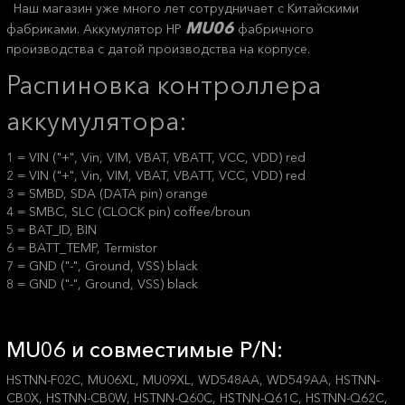
Наш магазин уже много лет сотрудничает с Китайскими
MU06
фабриками. Аккумулятор HP
фабричного
производства с датой производства на корпусе.
Распиновка контроллера
аккумулятора:
1 = VIN ("+", Vin, VIM, VBAT, VBATT, VCC, VDD) red
2 = VIN ("+", Vin, VIM, VBAT, VBATT, VCC, VDD) red
3 = SMBD, SDA (DATA pin) orange
4 = SMBC, SLC (CLOCK pin) coffee/broun
5 = BAT_ID, BIN
6 = BATT_TEMP, Termistor
7 = GND ("-", Ground, VSS) black
8 = GND ("-", Ground, VSS) black
MU06 и совместимые P/N:
HSTNN-F02C, MU06XL, MU09XL, WD548AA, WD549AA, HSTNN-
CB0X, HSTNN-CB0W, HSTNN-Q60C, HSTNN-Q61C, HSTNN-Q62C,