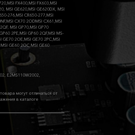
720,MSI FX400,MSI FX603,MSI
20, MSI GE620,MSI GE620DX, MSI
650-276,MSI CR650-277,MSI
0NF,MSI CX70 2ODMSI CX61,MSI
2QF, MSI GP70,MSI GP70
GP60 2PE,MSI GP60 2QF,MSI MS-
I GE70 2OE,MSI GE70 2PC,MSI
D,MSI GE60 2OC,MSI GE60
002, E2MS110W2002,
товара могут отличаться от
ажения в каталоге