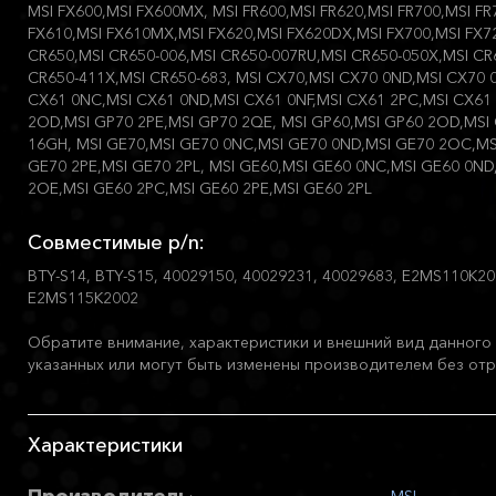
MSI FX600,MSI FX600MX, MSI FR600,MSI FR620,MSI FR700,MSI FR
FX610,MSI FX610MX,MSI FX620,MSI FX620DX,MSI FX700,MSI FX7
CR650,MSI CR650-006,MSI CR650-007RU,MSI CR650-050X,MSI CR
CR650-411X,MSI CR650-683, MSI CX70,MSI CX70 0ND,MSI CX70 
CX61 0NC,MSI CX61 0ND,MSI CX61 0NF,MSI CX61 2PC,MSI CX61 
2OD,MSI GP70 2PE,MSI GP70 2QE, MSI GP60,MSI GP60 2OD,MSI 
16GH, MSI GE70,MSI GE70 0NC,MSI GE70 0ND,MSI GE70 2OC,MS
GE70 2PE,MSI GE70 2PL, MSI GE60,MSI GE60 0NC,MSI GE60 0N
2OE,MSI GE60 2PC,MSI GE60 2PE,MSI GE60 2PL
Совместимые p/n:
BTY-S14, BTY-S15, 40029150, 40029231, 40029683, E2MS110K2
E2MS115K2002
Обратите внимание, характеристики и внешний вид данного 
указанных или могут быть изменены производителем без отр
Характеристики