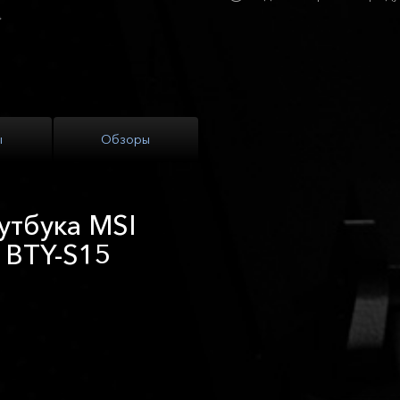
ы
Обзоры
утбука MSI
 BTY-S15