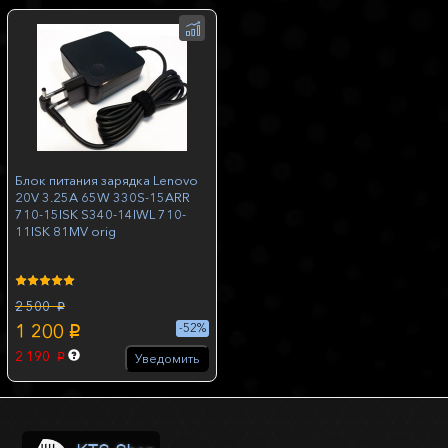
Блок питания зарядка Lenovo
20V 3.25A 65W 330S-15ARR
710-15ISK S340-14IWL 710-
11ISK 81MV orig
2 500
p
1 200
-52%
p
2 190
Уведомить
p