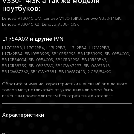
V330-14ISK а так же модели
ноутбуков:
Lenovo V130-15IGM, Lenovo V130-15IKB, Lenovo V330-14ISK,
Lenovo V330-15IKB, Lenovo V330-15ISK
L15S4A02 и другие P/N:
L17C2PB3, L17C2PB4, L17L2PB3, L17L2PB4, L17M2PB3,
L17M2PB4, 5B10P53995, 5B10P53998, 5B10P53999, 5B10P54000,
5B10P54004, 5B10P54005, 5B10R32998, 5B10R33563,
5B10R38759, 5B10R38760, 5B10W67297, 5B10W67318,
5B10W67362, 5B10W67381, 5B10W67423, 2ICP6/54/90
Обратите внимание, характеристики и внешний вид данного
товара могут отличаться от указанных или могут быть
изменены производителем без отражения в каталоге
Характеристики