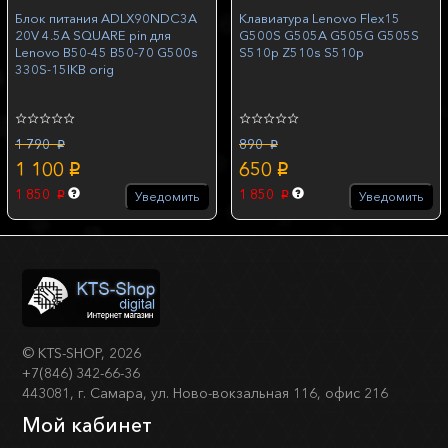
Блок питания ADLX90NDC3A
Клавиатура Lenovo Flex15
20V 4.5A SQUARE pin для
G500S G505A G505G G505S
Lenovo B50-45 B50-70 G500s
S510p Z510s S510p
330S-15IKB orig
1 790
890
p
p
1 100
650
p
p
1 850
1 850
Уведомить
Уведомить
p
p
©
KTS-SHOP
, 2026
+7(846) 342-66-36
443081, г. Самара, ул. Ново-вокзальная 116, офис 216
Мой кабинет