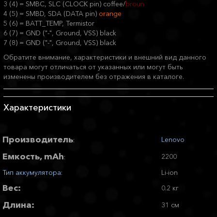
3 (4) = SMBC, SLC (CLOCK pin) coffee/
broun
4 (5) = SMBD, SDA (DATA pin)
orange
5 (6) = BATT_TEMP, Termistor
6 (7) = GND ("-", Ground, VSS) black
7 (8) = GND ("-", Ground, VSS) black
Обратите внимание, характеристики и внешний вид данного
товара могут отличаться от указанных или могут быть
изменены производителем без отражения в каталоге.
Характеристики
Производитель
Lenovo
:
Емкость, mAh
2200
:
Тип аккумулятора
:
Li-ion
Вес:
0.2 кг
Длина:
31 см