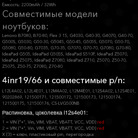
Ёмкость: 2200mAh / 32Wh
Совместимые модели
ноутбуков:
Lenovo B7080, B70-80, Flex 3 15, G4030, G40-30, G4070, G40-70,
G500S, G5030, G50-30, G5045, G50-45, G505S, G5070, G50-70,
G5080, G50-80, G7035, G70-35, G7070, G70-70, G7080, G70-80,
IdeaPad G505, IdeaPad G505S, IdeaPad S510P, IdeaPad Z5070,
IdeaPad Z5075, IdeaPad Z7080, IdeaPad Z710, Z5070, Z50-70,
Z5075, Z50-75, Z7080, Z70-80
4inr19/66 и совместимые p/n:
L12L4A02, L12L4E01, L12M4A02, L12M4E01, L12S4A02, L12S4E01,
90202869, 121500171, 121500172, 121500173, 121500174,
121500175, 121500176, CS-LVG500NB
Распиновка, цоколевка l12s4e01:
1 = VIN ("+", Vin, VIM, VBAT, VBATT, VCC, VDD)
red
2 = VIN ("+", Vin, VIM, VBAT, VBATT, VCC, VDD)
red
X (3) = ключ, пластиковый pin, перегородка