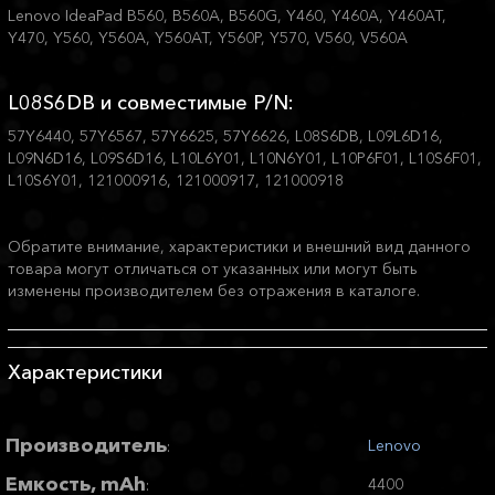
Lenovo IdeaPad B560, B560A, B560G, Y460, Y460A, Y460AT,
Y470, Y560, Y560A, Y560AT, Y560P, Y570, V560, V560A
L08S6DB и совместимые P/N:
57Y6440, 57Y6567, 57Y6625, 57Y6626, L08S6DB, L09L6D16,
L09N6D16, L09S6D16, L10L6Y01, L10N6Y01, L10P6F01, L10S6F01,
L10S6Y01, 121000916, 121000917, 121000918
Обратите внимание, характеристики и внешний вид данного
товара могут отличаться от указанных или могут быть
изменены производителем без отражения в каталоге.
Характеристики
Производитель
Lenovo
:
Емкость, mAh
4400
: