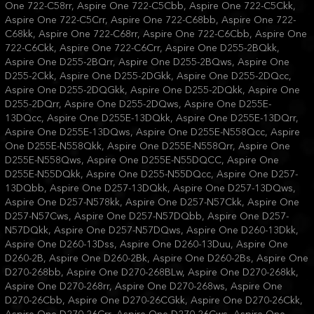
One 722-C58rr, Aspire One 722-C5Cbb, Aspire One 722-C5Ckk,
Aspire One 722-C5Crr, Aspire One 722-C68bb, Aspire One 722-
C68kk, Aspire One 722-C68rr, Aspire One 722-C6Cbb, Aspire One
722-C6Ckk, Aspire One 722-C6Crr, Aspire One D255-2BQkk,
Aspire One D255-2BQrr, Aspire One D255-2BQws, Aspire One
D255-2Ckk, Aspire One D255-2DGkk, Aspire One D255-2DQcc,
Aspire One D255-2DQGkk, Aspire One D255-2DQkk, Aspire One
D255-2DQrr, Aspire One D255-2DQws, Aspire One D255E-
13DQcc, Aspire One D255E-13DQkk, Aspire One D255E-13DQrr,
Aspire One D255E-13DQws, Aspire One D255E-N558Qcc, Aspire
One D255E-N558Qkk, Aspire One D255E-N558Qrr, Aspire One
D255E-N558Qws, Aspire One D255E-N55DQCC, Aspire One
D255E-N55DQkk, Aspire One D255-N55DQcc, Aspire One D257-
13DQbb, Aspire One D257-13DQkk, Aspire One D257-13DQws,
Aspire One D257-N578kk, Aspire One D257-N57Ckk, Aspire One
D257-N57Cws, Aspire One D257-N57DQbb, Aspire One D257-
N57DQkk, Aspire One D257-N57DQws, Aspire One D260-13Dkk,
Aspire One D260-13Dss, Aspire One D260-13Duu, Aspire One
D260-2B, Aspire One D260-2Bk, Aspire One D260-2Bs, Aspire One
D270-268bb, Aspire One D270-268BLw, Aspire One D270-268kk,
Aspire One D270-268rr, Aspire One D270-268ws, Aspire One
D270-26Cbb, Aspire One D270-26CGkk, Aspire One D270-26Ckk,