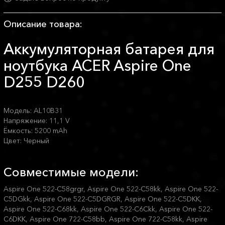
Описание товара:
Аккумуляторная батарея для
ноутбука ACER Aspire One
D255 D260
Модель: AL10B31
Напряжение: 11,1 V
Ёмкость: 5200 mAh
Цвет: Черный
Совместимые модели:
Aspire One 522-C58grgr, Aspire One 522-C58kk, Aspire One 522-
C5DGkk, Aspire One 522-C5DGRGR, Aspire One 522-C5DKK,
Aspire One 522-C68kk, Aspire One 522-C6Ckk, Aspire One 522-
C6DKK, Aspire One 722-C58bb, Aspire One 722-C58kk, Aspire