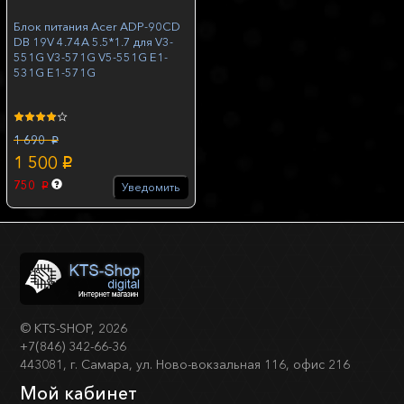
Блок питания Acer ADP-90CD
DB 19V 4.74A 5.5*1.7 для V3-
551G V3-571G V5-551G E1-
531G E1-571G
1 690
p
1 500
p
750
Уведомить
p
©
KTS-SHOP
, 2026
+7(846) 342-66-36
443081, г. Самара, ул. Ново-вокзальная 116, офис 216
Мой кабинет