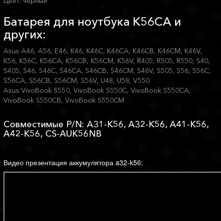
Цвет: черный
Батарея для ноутбука K56CA и
других:
Asus A46, A56, E46, K46, K46C, K46CA, K46CB, K46CM, K46V,
K56, K56C, K56CA, K56CB, K56CM, K56V, R405, R505, R550, S40,
S405, S46, S46C, S46CA, S46CB, S46CM, S46V, S505, S56, S56C,
S56CA, S56CB, S56CM, S56V, U48, U58, V550
Asus VivoBook S550, VivoBook S550C, VivoBook S550CA,
VivoBook S550CB, VivoBook S550CM
Совместимые P/N: A31-K56, A32-K56, A41-K56,
A42-K56, CS-AUK56NB
Видео презентация аккумулятора a32-k56: