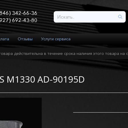
846) 342-66-36
927) 692-43-80
плата
Отзывы
Услуги сервиса
товара действительна в течение срока наличия этого товара на с
PS M1330 AD-90195D