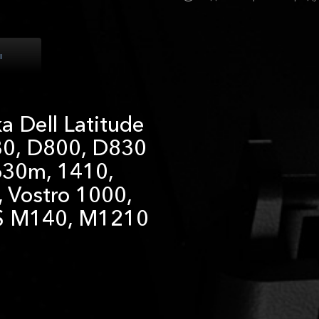
ы
 Dell Latitude
30, D800, D830
630m, 1410,
 Vostro 1000,
PS M140, M1210