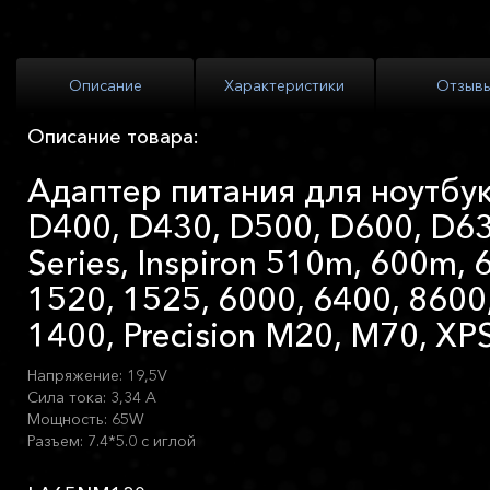
Описание
Характеристики
Отзыв
Описание товара:
Адаптер питания для ноутбука
D400, D430, D500, D600, D6
Series, Inspiron 510m, 600m, 
1520, 1525, 6000, 6400, 8600,
1400, Precision M20, M70, X
Напряжение: 19,5V
Сила тока: 3,34 А
Мощность: 65W
Разъем: 7.4*5.0 с иглой