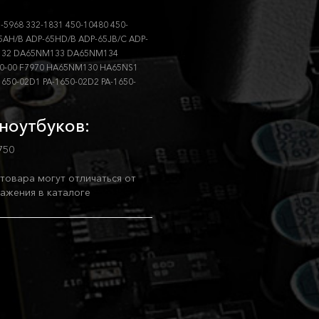
-5968 332-1831 450-10480 450-
AH/B ADP-65HD/B ADP-65JB/C ADP-
132 DA65NM133 DA65NM134
-00 F7970 HA65NM130 HA65NS1
650-02D1 PA-1650-02D2 PA-1650-
ноутбуков:
750
товара могут отличаться от
ажения в каталоге