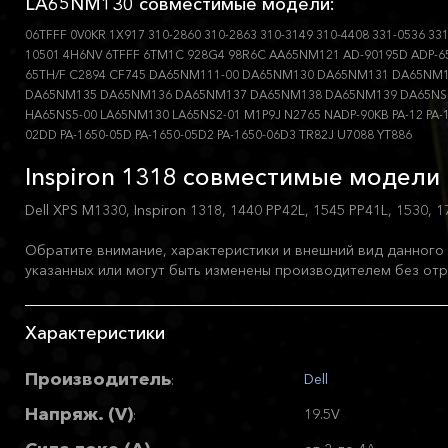
LA65NM130 совместимые модели:
06TFFF 0V0KR 1X917 310-2860 310-2863 310-3149 310-4408 331-0536 331
10501 4H6NV 6TFFF 6TM1C 928G4 98R6C AA65NM121 AD-90195D ADP-65
65TH/F C2894 CF745 DA65NM111-00 DA65NM130 DA65NM131 DA65NM
DA65NM135 DA65NM136 DA65NM137 DA65NM138 DA65NM139 DA65NS0
HA65NS5-00 LA65NM130 LA65NS2-01 M1P9J N2765 NADP-90KB PA-12 PA-1
02DD PA-1650-05D PA-1650-05D2 PA-1650-06D3 TR82J U7088 YT886
Inspiron 1318 совместимые модели 
Dell XPS M1330, Inspiron 1318, 1440 PP42L, 1545 PP41L, 1530, 1
Обратите внимание, характеристики и внешний вид данного 
указанных или могут быть изменены производителем без отр
Характеристики
Производитель
Dell
:
Напряж. (V)
19.5V
: