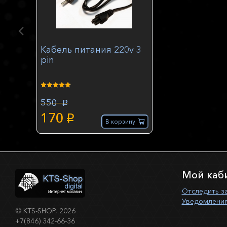
Кабель питания 220v 3
pin
550
p
170
p
В корзину
Мой каб
Отследить з
Уведомления
©
KTS-SHOP
, 2026
+7(846) 342-66-36