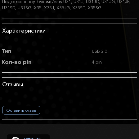
Подходит к ноутбукам: Asus U31, U31J, U31JC, U31JG, U31JF,
U31SD, U31SG, X35, X35J, X35JG, X35SD, X35SG
Характеристики
Тип
USB 2.0
:
Кол-во pin
4 pin
:
Отзывы
Оставить отзыв