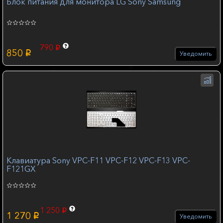
Блок питания для монитора LG Sony Samsung
790
p
850
p
Уведомить
Клавиатура Sony VPC-F11 VPC-F12 VPC-F13 VPC-
F121GX
1 250
p
1 270
p
Уведомить