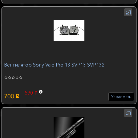
Вентилятор Sony Vaio Pro 13 SVP13 SVP132
590
p
700
p
Уведомить