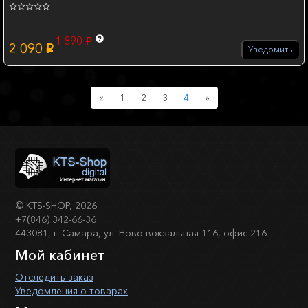
1 890
p
2 090
p
Уведомить
Previous
Next
«
1
2
3
4
»
©
KTS-SHOP
, 2026
+7(846) 342-66-36
443081, г. Самара, ул. Ново-вокзальная 116, офис 216
Мой кабинет
Отследить заказ
Уведомления о товарах