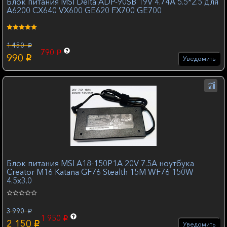
Блок питания MSI Delta ADP-90SB 19V 4.74A 5.5*2.5 для
A6200 CX640 VX600 GE620 FX700 GE700
1 450
p
790
p
990
p
Уведомить
Блок питания MSI A18-150P1A 20V 7.5A ноутбука
Creator M16 Katana GF76 Stealth 15M WF76 150W
4.5x3.0
3 990
p
1 950
p
2 150
p
Уведомить