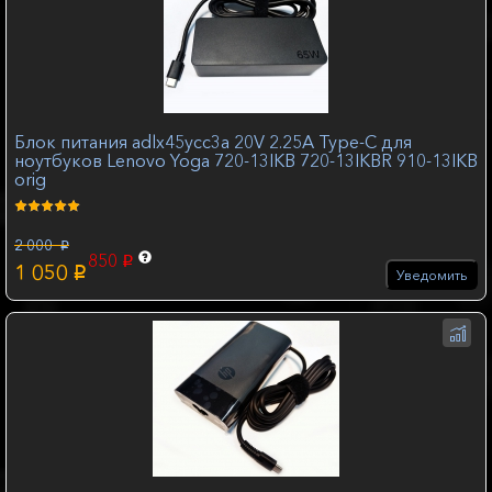
Блок питания adlx45ycc3a 20V 2.25A Type-C для
ноутбуков Lenovo Yoga 720-13IKB 720-13IKBR 910-13IKB
orig
2 000
p
850
p
1 050
p
Уведомить