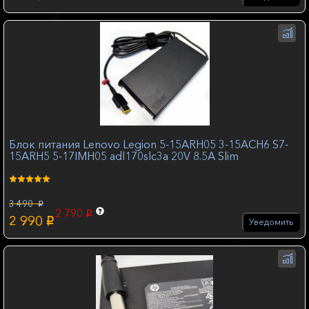
Блок питания Lenovo Legion 5-15ARH05 3-15ACH6 S7-
15ARH5 5-17IMH05 adl170slc3a 20V 8.5A Slim
3 490
p
2 790
p
2 990
p
Уведомить