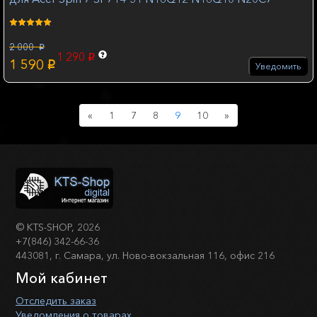
2 000
p
1 290
p
1 590
p
Уведомить
Previous
Next
«
1
7
8
9
10
»
©
KTS-SHOP
, 2026
+7(846) 342-66-36
443081, г. Самара, ул. Ново-вокзальная 116, офис 216
Мой кабинет
Отследить заказ
Уведомления о товарах