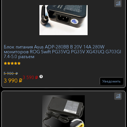
Блок питания Asus ADP-280BB B 20V 14A 280W
мониторов ROG Swift PG35VQ PG35V XG43UQ G703GI
7.4-5.0 разъем
5 900
p
3 590
p
3 990
p
Уведомить