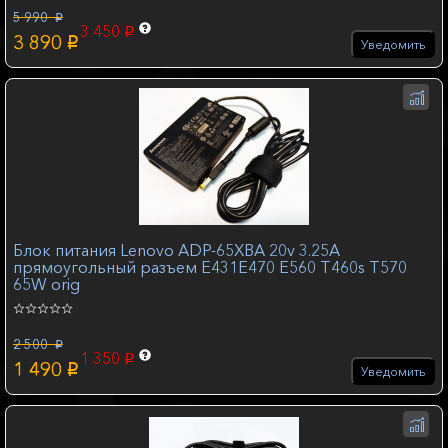
5 990
p
3 450
p
3 890
p
Уведомить
Блок питания Lenovo ADP-65XBA 20v 3.25A
прямоугольный разъем E431E470 E560 T460s T570
65W orig
2 500
p
1 350
p
1 490
p
Уведомить