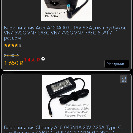
Блок питания Acer A120A003L 19V 6.3A для ноутбуков
VN7-592G VN7-593G VN7-792G VN7-793G 5.5*1.7
разъем
2 000
p
1 450
p
1 650
p
Уведомить
Блок питания Chicony A18-045N1A 20V 2.25A Type-C
для Acer Spin 7 SP714-51 N16Q12 N16Q10 N20C7