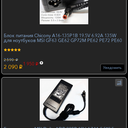
Блок питания Chicony A16-135P1B 19.5V 6.92A 135W
для ноутбуков MSI GF63 GE62 GP72M PE62 PE72 PE60
2 590
p
1 950
p
2 090
p
Уведомить