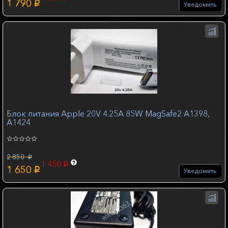
1 790
p
Уведомить
Блок питания Apple 20V 4.25A 85W MagSafe2 A1398,
A1424
2 850
p
1 450
p
1 650
p
Уведомить