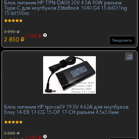
Блок питания HP TPN-DA08 20V 4.5A 90W разъем
Type-C для ноутбуков EliteBook 1040 G4 15-bl031ng
15-bl100nc
3 990
p
2 590
p
2 850
p
Уведомить
Блок питания HP tpn-ca09 19.5V 4.62A для ноутбуков
Envy 14-EB 17-CG 15-DF 17-CH разъем 4.5x3.0мм
3 000
p
1 590
p