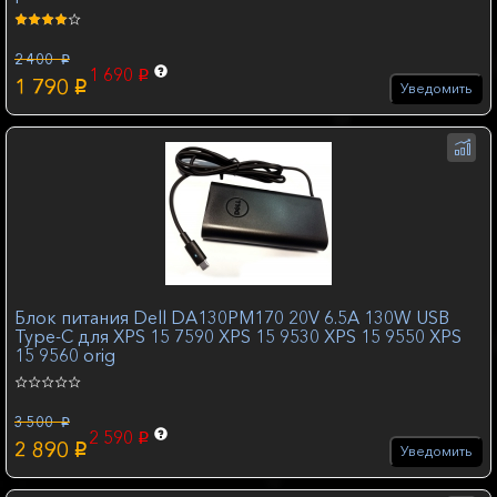
2 400
p
1 690
p
1 790
p
Уведомить
Блок питания Dell DA130PM170 20V 6.5A 130W USB
Type-C для XPS 15 7590 XPS 15 9530 XPS 15 9550 XPS
15 9560 orig
3 500
p
2 590
p
2 890
p
Уведомить