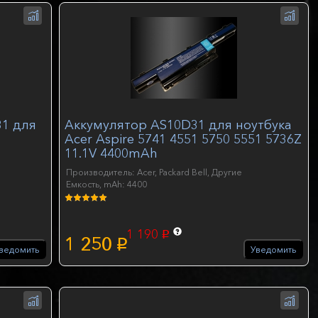
31 для
Аккумулятор AS10D31 для ноутбука
Acer Aspire 5741 4551 5750 5551 5736Z
11.1V 4400mAh
Производитель: Acer, Packard Bell, Другие
Емкость, mAh: 4400
1 190
p
1 250
p
ведомить
Уведомить