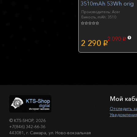
3510mAh 53Wh orig
Производитель: Acer
Емкость, mAh: 3510
2 090
p
2 290
p
Мой каб
Отследить з
Уведомления
©
KTS-SHOP
, 2026
+7(846) 342-66-36
443081, г. Самара, ул. Ново-вокзальная