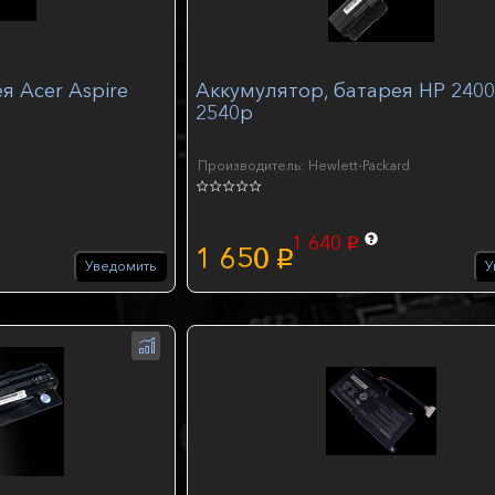
я Acer Aspire
Аккумулятор, батарея HP 2400
2540p
Производитель: Hewlett-Packard
1 640
p
1 650
p
Уведомить
У