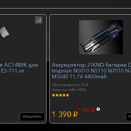
я AC14B8K для
Аккумулятор J1KND батарея 
 E3-111 or
Insprion N5010 N5110 N7010 N
M5040 11.1V 4400mah
Производитель: Dell
Емкость, mAh: 4400
1 290
p
1 390
p
Уведомить
У