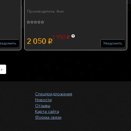
Производитель: Acer
1 950
p
2 050
p
ведомить
Уведомить
Next
»
Спецпредложения
Новости
Отзывы
Карта сайта
Форма связи