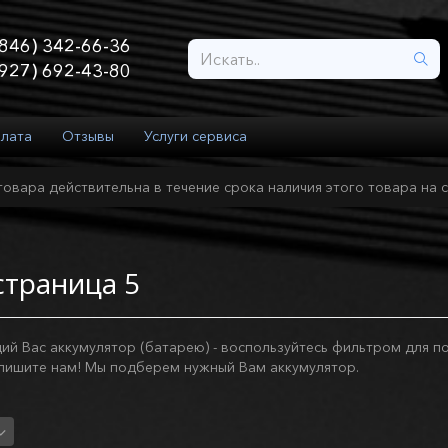
846) 342-66-36
927) 692-43-80
плата
Отзывы
Услуги сервиса
товара действительна в течение срока наличия этого товара на с
страница 5
й Вас аккумулятор (батарею) - воспользуйтесь фильтром для по
апишите нам! Мы подберем нужный Вам аккумулятор.