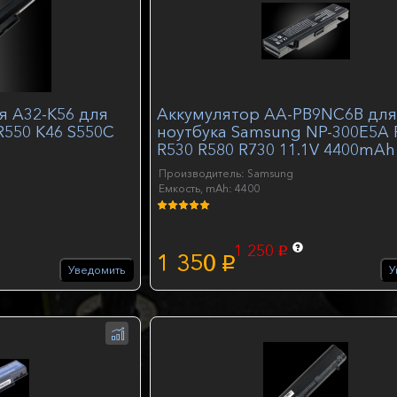
я A32-K56 для
Аккумулятор AA-PB9NC6B дл
R550 K46 S550C
ноутбука Samsung NP-300E5A 
R530 R580 R730 11.1V 4400mAh
Производитель: Samsung
Емкость, mAh: 4400
1 250
p
1 350
p
Уведомить
У