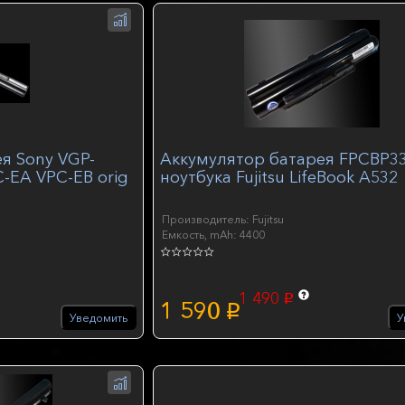
я Sony VGP-
Аккумулятор батарея FPCBP3
-EA VPC-EB orig
ноутбука Fujitsu LifeBook A532
Производитель: Fujitsu
Емкость, mAh: 4400
1 490
p
1 590
p
Уведомить
У