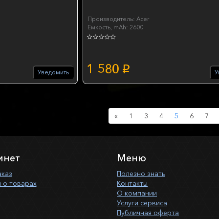
Производитель: Acer
Емкость, mAh: 2600
1 580
p
Уведомить
У
Previous
«
1
3
4
5
6
7
инет
Меню
аказ
Полезно знать
 о товарах
Контакты
О компании
Услуги сервиса
Публичная оферта