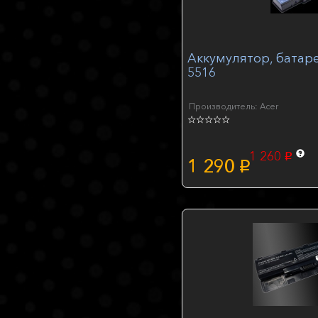
Аккумулятор, батаре
5516
Производитель: Acer
1 260
p
1 290
p