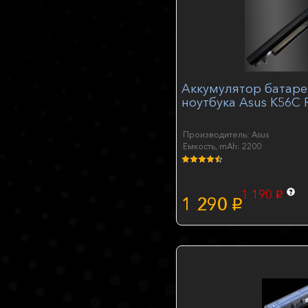
Аккумулятор батаре
ноутбука Asus K56C 
Производитель: Asus
Емкость, mAh: 2200
1 190
p
1 290
p