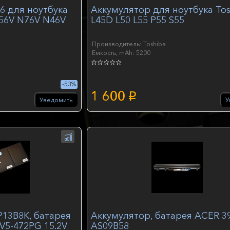
6 для ноутбука
Аккумулятор для ноутбука Tos
56V N76V N46V
L45D L50 L55 P55 S55
Производитель: Toshiba
Емкость, mAh: 5200
-53%
1 600
p
Уведомить
У
P13B8K, батарея
Аккумулятор, батарея ACER 3
 V5-472PG 15.2V
AS09B58