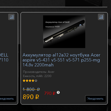
DELL
Аккумулятор al12a32 ноутбука Acer
7110
aspire v5-431 v5-551 v5-571 p255-mg
14.8v 2200mah
Производитель: Acer
Емкость, mAh: 2200
1 800
p
790
p
890
p
ведомить
Уведомить