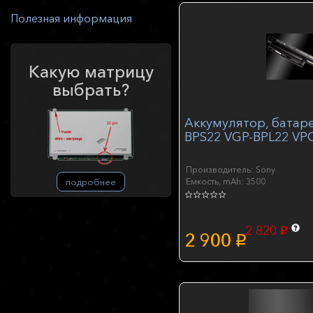
Полезная информация
Какую матрицу
выбрать?
Аккумулятор, батаре
BPS22 VGP-BPL22 VPC
Производитель: Sony
Емкость, mAh: 3500
подробнее
2 820
p
2 900
p