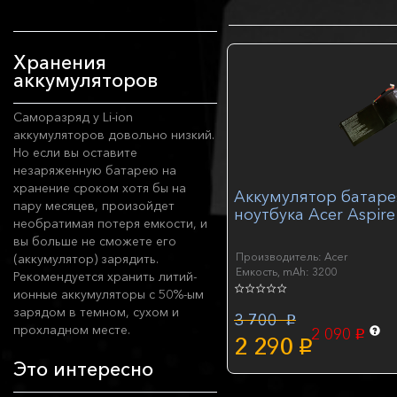
Хранения
аккумуляторов
Саморазряд у Li-ion
аккумуляторов довольно низкий.
Но если вы оставите
незаряженную батарею на
хранение сроком хотя бы на
Аккумулятор батаре
пару месяцев, произойдет
ноутбука Acer Aspire
необратимая потеря емкости, и
вы больше не сможете его
Производитель: Acer
(аккумулятор) зарядить.
Емкость, mAh: 3200
Рекомендуется хранить литий-
ионные аккумуляторы с 50%-ым
зарядом в темном, сухом и
3 700
p
прохладном месте.
2 090
p
2 290
p
Это интересно