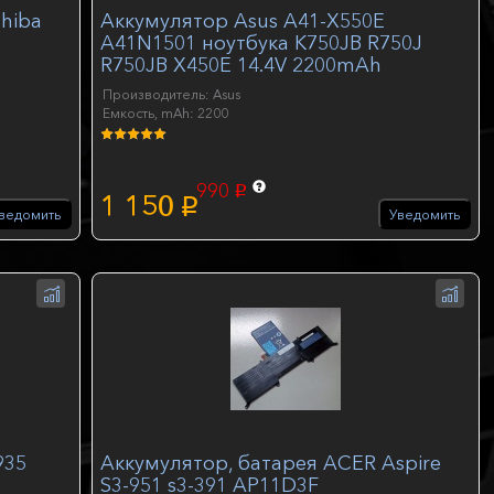
hiba
Аккумулятор Asus A41-X550E
A41N1501 ноутбука K750JB R750J
R750JB X450E 14.4V 2200mAh
Производитель: Asus
Емкость, mAh: 2200
990
p
1 150
p
ведомить
Уведомить
935
Аккумулятор, батарея ACER Aspire
S3-951 s3-391 AP11D3F