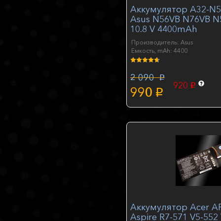
Аккумулятор A32-N5
Asus N56VB N76VB N
10.8 V 4400mAh
Производитель: Asus
Емкость, mAh: 4400
2 090
p
920
p
990
p
Аккумулятор Acer A
Aspire R7-571 V5-552