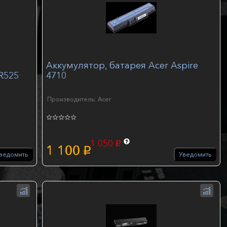
я
Аккумулятор, батарея Acer Aspire
R525
4710
Производитель: Acer
1 050
p
1 100
p
ведомить
Уведомить