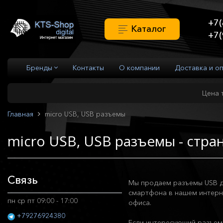
+7(
Каталог
+7(
Бренды
Контакты
О компании
Доставка и о
Цена 
Главная
micro USB, USB разъемы
micro USB, USB разъемы - стра
Связь
Мы продаем разъемы USB дл
смартфона в нашем интерне
пн ср пт 09:00 - 17:00
офиса.
+79276924380
Если интересующий разъем 