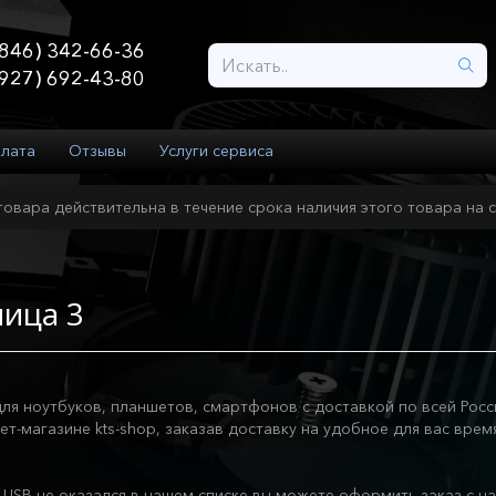
846) 342-66-36
927) 692-43-80
плата
Отзывы
Услуги сервиса
товара действительна в течение срока наличия этого товара на с
ница 3
я ноутбуков, планшетов, смартфонов с доставкой по всей Росси
т-магазине kts-shop, заказав доставку на удобное для вас врем
USB не оказался в нашем списке вы можете оформить заказ с н