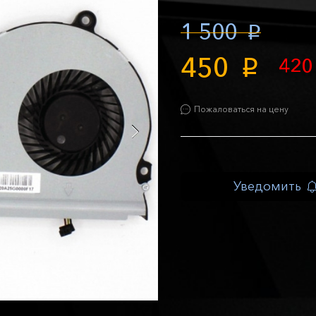
1 500
p
450
42
p
Пожаловаться на цену
Уведомить