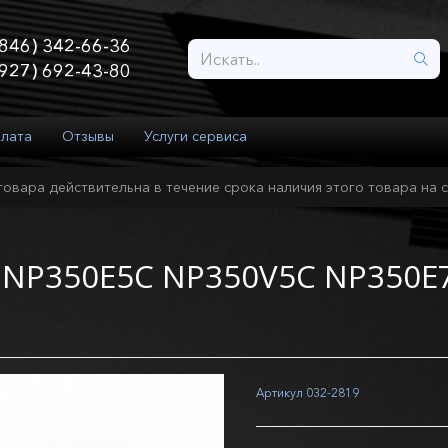
846) 342-66-36
927) 692-43-80
плата
Отзывы
Услуги сервиса
товара действительна в течение срока наличия этого товара на с
g NP350E5C NP350V5C NP350E
Артикул
032-2819