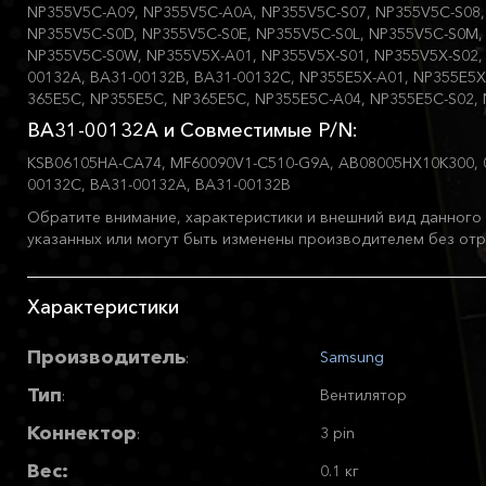
NP355V5C-A09, NP355V5C-A0A, NP355V5C-S07, NP355V5C-S08,
NP355V5C-S0D, NP355V5C-S0E, NP355V5C-S0L, NP355V5C-S0M,
NP355V5C-S0W, NP355V5X-A01, NP355V5X-S01, NP355V5X-S02, 
00132A, BA31-00132B, BA31-00132C, NP355E5X-A01, NP355E5X
365E5C, NP355E5C, NP365E5C, NP355E5C-A04, NP355E5C-S02,
BA31-00132A и Совместимые P/N:
KSB06105HA-CA74, MF60090V1-C510-G9A, AB08005HX10K300, 
00132C, BA31-00132A, BA31-00132B
Обратите внимание, характеристики и внешний вид данного 
указанных или могут быть изменены производителем без отр
Характеристики
Производитель
Samsung
:
Тип
Вентилятор
:
Коннектор
3 pin
:
Вес:
0.1 кг