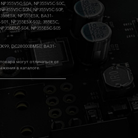
 NP355V5C-S0A, NP355V5C-S0C,
 NP355V5C-S0N, NP355V5C-S0P,
355E5X, NP355E5X, BA31-
-S01, NP355E5X-S02, 355E5C,
 NP355E5C-S04, NP355E5C-S05
0K99, DC28000BMS0, BA31-
товара могут отличаться от
ажения в каталоге.