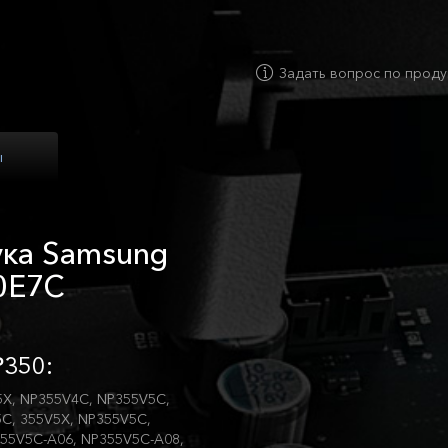
Задать вопрос по проду
ы
ука Samsung
0E7C
350:
5X, NP355V4C, NP355V5C,
C, 355V5X, NP355V5C,
55V5C-A06, NP355V5C-A08,