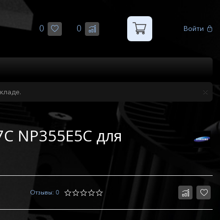
0
0
Войти
кладе.
7C NP355E5C для
Отзывы: 0