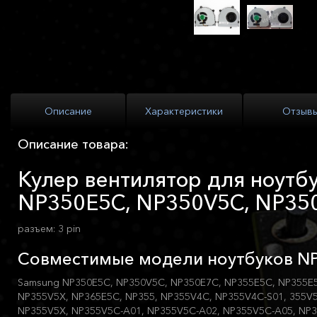
Описание
Характеристики
Отзыв
Описание товара:
Кулер вентилятор для ноутб
NP350E5C, NP350V5C, NP35
разъем: 3 pin
Совместимые модели ноутбуков NP
Samsung NP350E5C, NP350V5C, NP350E7C, NP355E5C, NP355E
NP355V5X, NP365E5C, NP355, NP355V4C, NP355V4C-S01, 355V5
NP355V5X, NP355V5C-A01, NP355V5C-A02, NP355V5C-A05, NP3