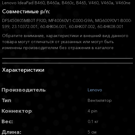
Lenovo IdeaPad B460, B460a, B460c, B465, V460, V460a, V460ne
Совместимые p/n:
DFS450805MB0T F92D, MF40060V1-C000-G9A, MG60090V1-B000-
S99, 23.10372.001, 60.4HK06.001, 60.4HK07.002, 60.4HK08.001
Обратите внимание, характеристики и внешний вид данного
товара могут отличаться от указанных или могут быть
изменены производителем без отражения в каталоге
Характеристики
Производитель
Lenovo
:
Тип
Вентилятор
:
Коннектор
4 pin
:
Вес:
0.1 кг
Длина:
5 см