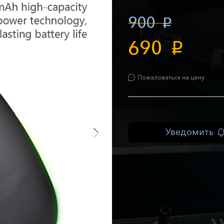
900
p
690
p
Пожаловаться на цену
Уведомить