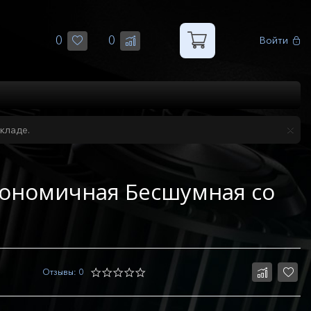
0
0
Войти
кладе.
гономичная Бесшумная со
Отзывы: 0