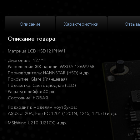
Описание
Характеристики
Отзыв
Описание товара:
Матрица LCD HSD121PHW1
Диагональ: 12.1"
Разрешение ЖК панели: WXGA 1366*768
Производитель: HANNSTAR (HSD) и др.
Покрытие: Glare (Глянцевая)
Подсветка: Светодиодная (LED)
Разъем шлейфа: 40 pin
Состояние: НОВАЯ
Подходит к моделям ноутбуков:
ASUS:UL20A, Eee PC 1201 (1201N, 1215, 1215T) и др.
MSI:Wind U210 (U210X) и др.