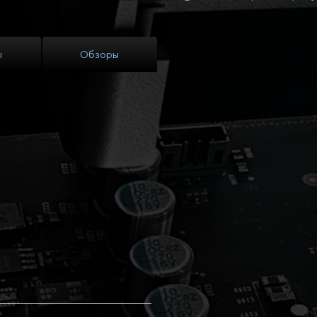
ы
Обзоры