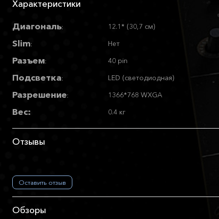
Характеристики
Диагональ
12.1* (30,7 см)
:
Slim
Нет
:
Разъем
40 pin
:
Подсветка
LED (светодиодная)
:
Разрешение
1366*768 WXGA
:
Вес:
0.4 кг
Отзывы
Оставить отзыв
Обзоры