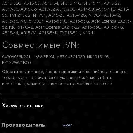
A515-52G, A515-53, A515-54, SF315-41G, SF315-41, A315-22,
A317-33, A315-56, A317-32 A315-23G, A514-53, A515-44G, A515-
56, TMP215-52, N19C1, A315-23, A315-42G, N17C4, A315-42,
A315-56, NKI15130EY, A315-55KG, A315-55G, Acer Extensa EX215-
52, NKI15170AZ, Acer Extensa EX215-22, A515-55G, A315-57G,
A515-44, A315-34, A315-54K, EX215-51K, N19H1
Совместимые P/N:
045060E9K201, 16P6-RF-X4, AEZAUR01020, NK151310B,
PK132WV1B00
Обратите внимание, характеристики и внешний вид данного
товара могут отличаться от указанных или могут быть
изменены производителем без отражения в каталоге
Характеристики
Производитель
Acer
: