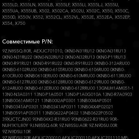
X555LD, X555LN, X555LB, X555LF, X555LI, X555LJ, X555U,
X555UA, X555UB, X502, X502CA, X502U, X502C, X550, X550C,
X550D, X550V, X552, X552CL, X552VL, X552E, X552EA, X552EP,
X554, X750
Совместимые P/N:
9Z.N8SSQ.80R, AEXJC701010, 0KN0-N31RU12 0KN0-N31RU13
0KN0-N31RU22 0KN0-N32RU12 0KN0-N32RU13 0KN0-P11RU13
0KN0-R91RU21 0KN0-R91RU22 0KN0-R91RU23 0KNB0-312ARU00
0KNB0-6102RU00 0KNB0-6105RU00 0KNB0-6106RU00 0KNB0-
610CRU00 0KNB0610ERU00 0KNB0-610MRU00 0KNB0-6113RU00
0KNB0-6127RU00 0KNB0-6128RU00 0KNB0-6129RU00 0KNB0-
612ARU00 0KNB0-612ERU00 0KNB0-612RRU00 13GNUH1AM051-1
13N0-N3A0311 13N0-P1A0501 13N0-P1A0G010A 13N0-R7A0903
13NB0061AM0121 13NB00I2AP0301 13NB00I4AP0501
13NB0341AP0301 13NB0341AP0311 13NB04X4P02021
13NB0591AP05011 13NB0622AP0402 13NB0622P0502
39XJCTCJN00 90NB04X2-R31RU0 90NB0622-R31RU0 90R-
NUH1K1L80Y 9J.N8SSQ.60R 9Z.N8SSU.A0R 9Z.N9DSU.00R
9Z.N9DSU.10R
9Z.N9DSU.20R AEXJC700010 AEXJC700110 AEXJC701110 MP-