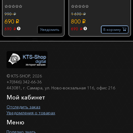
990
1 690
p
p
690
800
p
p
690
690
Уведомить
В корзину
p
p
©
KTS-SHOP
, 2026
+7(846) 342-66-36
443081, г. Самара, ул. Ново-вокзальная 116, офис 216
Мой кабинет
Отследить заказ
Уведомления о товарах
Меню
Полезно знать