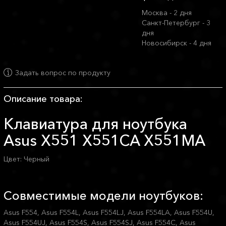
Москва - 2 дня
Санкт-Петербург - 3
дня
Новосибирск - 4 дня
Задать вопрос по продукту
Описание товара:
Клавиатура для ноутбука
Asus X551 X551CA X551MA
Цвет: Черный
Совместимые модели ноутбуков:
Asus F554, Asus F554L, Asus F554LJ, Asus F554LA, Asus F554U,
Asus F554UJ, Asus F554S, Asus F554SJ, Asus F554C, Asus