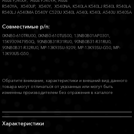
Asus F540UP, Asus F540YA, Asus
R540YA, X540UP, X540Y, X540NA, K540LA K540LJ R540L R540LA
R540LJ A540MA D540Y C520U X540L A540L K540L A540U X540SA
Совместимые p/n:
0KNB0-610TRU00, 0KNB0-610TUS00, 13NB0B01AP0301,
15K930947950Q, 90NB0B31R31RU0, 90NB0B31-R31RU0,
90NB0B31-R32RU0, MP-13K93SU-9209, MP-13K93SU-G50, MP-
13K93US-G50
Обратите внимание, характеристики и внешний вид данного
товара могут отличаться от указанных или могут быть
изменены производителем без отражения в каталоге
Характеристики