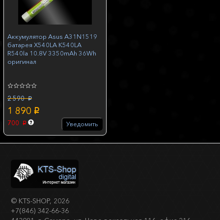
Аккумулятор Asus A31N1519
батарея X540LA K540LA
R540la 10.8V 3350mAh 36Wh
оригинал
2 590
p
1 890
p
700
Уведомить
p
©
KTS-SHOP
, 2026
+7(846) 342-66-36