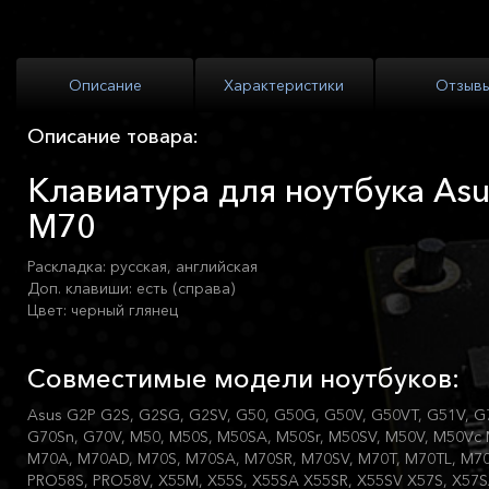
Описание
Характеристики
Отзыв
Описание товара:
Клавиатура для ноутбука As
M70
Раскладка: русская, английская
Доп. клавиши: есть (справа)
Цвет: черный глянец
Совместимые модели ноутбуков:
Asus G2P G2S, G2SG, G2SV, G50, G50G, G50V, G50VT, G51V, G
G70Sn, G70V, M50, M50S, M50SA, M50Sr, M50SV, M50V, M50Vc
M70A, M70AD, M70S, M70SA, M70SR, M70SV, M70T, M70TL, M7
PRO58S, PRO58V, X55M, X55S, X55SA X55SR, X55SV X57S, X57SA