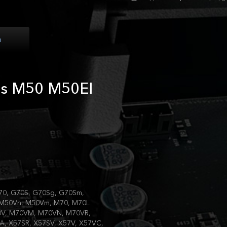
ы
us M50 M50EI
70, G70S, G70Sg, G70Sm,
 M50Vn, M50Vm, M70, M70L
0V, M70VM, M70VN, M70VR,
, X57SR, X57SV, X57V, X57VC,