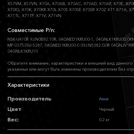
X57VM, X57VN, X70A, X70AB, X70AC, X70AD, X70AF, X70E, X70F, 
X70IO, X70K, X70KR X70L X70S X70SE X70SR X70Z X71 X71A, X7
X71TL, X71TP, X71V, X71VN
Совместимые P/n:
NSK-U410R 9J.N0B82.10R, 04GNED1KRU00-1, 04GNLK1KRU00 0KN
MP-03753SU-5287, 04GNED1KRU00-0 09J.N5382.G0R 04GNJV1KR
04GNLK1KRU10
Обратите внимание, характеристики и внешний вид данного 
указанных или могут быть изменены производителем без отр
Характеристики
Производитель
Asus
:
Цвет
Черный
:
Вес:
0.2 кг