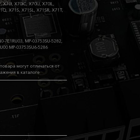
X70I, X70IC, X70IJ, X70IL,
1Q, X71S, X71SL, X71SR, X71T,
0-7E1RU03, MP-03753SU-5282,
U00 MP-03753SU6-5286
товара могут отличаться от
ажения в каталоге