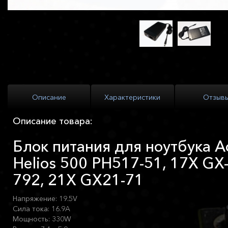
Описание
Характеристики
Отзыв
Описание товара:
Блок питания для ноутбука Ac
Helios 500 PH517-51, 17X GX
792, 21X GX21-71
Напряжение: 19.5V
Сила тока: 16.9A
Мощность: 330W