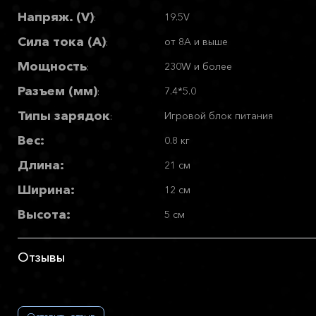
Напряж. (V)
19.5V
:
Сила тока (А)
от 8A и выше
:
Мощность
230W и более
:
Разъем (мм)
7.4*5.0
:
Типы зарядок
Игровой блок питания
:
Вес:
0.8 кг
Длина:
21 см
Ширина:
12 см
Высота:
5 см
Отзывы