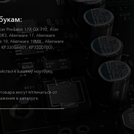
букам:
cer Predator 17X GX-792, Acer
5R3, Alienware 17, Alienware
e 18, Alienware 18MX , Alienware
, KP.33003.001, KP33001001,
ойство к вашему ноутбуку,
товара могут отличаться от
ажения в каталоге.