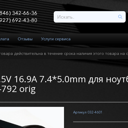
846) 342-66-36
927) 692-43-80
плата
Отзывы
Услуги сервиса
товара действительна в течение срока наличия этого товара на с
5V 16.9A 7.4*5.0mm для ноутб
792 orig
Артикул
032-4601