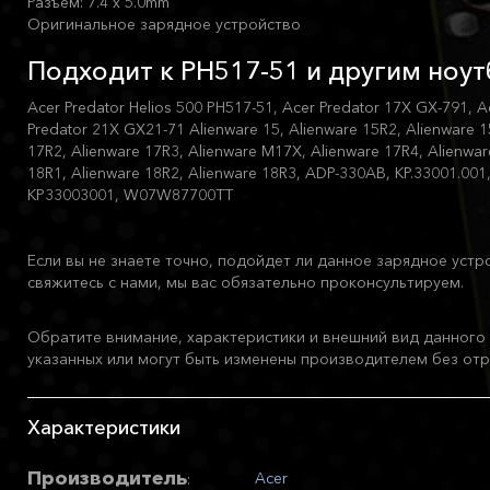
Разъем: 7.4 x 5.0mm
Оригинальное зарядное устройство
Подходит к PH517-51 и другим ноут
Acer Predator Helios 500 PH517-51, Acer Predator 17X GX-791, A
Predator 21X GX21-71 Alienware 15, Alienware 15R2, Alienware 1
17R2, Alienware 17R3, Alienware M17X, Alienware 17R4, Alienwar
18R1, Alienware 18R2, Alienware 18R3, ADP-330AB, KP.33001.001
KP33003001, W07W87700TT
Если вы не знаете точно, подойдет ли данное зарядное устр
свяжитесь с нами, мы вас обязательно проконсультируем.
Обратите внимание, характеристики и внешний вид данного 
указанных или могут быть изменены производителем без отр
Характеристики
Производитель
Acer
: