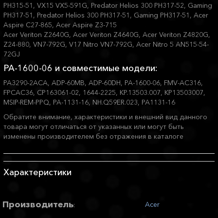
PH315-51, VX15 VX5-591G, Predator Helios 300 PH317-52, Gaming
PH317-51, Predator Helios 300 PH317-51, Gaming PH317-51, Acer
Aspire C27-865, Acer Aspire Z3-715
Acer Veriton Z2640G, Acer Veriton Z4640G, Acer Veriton Z4820G,
Z24-880, VN7-792G, V17 Nitro VN7-792G, Acer Nitro 5 AN515-54-
72GJ
PA-1600-06 и совместимые модели:
PA3290-2ACA, ADP-60MB, ADP-60DH, PA-1600-06, FMV-AC316,
FPCAC36, CP163061-02, 1644-2225, KP.13503.007, KP13503007,
MSIP-REM-PPQ, PA-1131-16, NH.Q59ER.023, PA1131-16
Обратите внимание, характеристики и внешний вид данного
товара могут отличаться от указанных или могут быть
изменены производителем без отражения в каталоге
Характеристики
Производитель
Acer
: