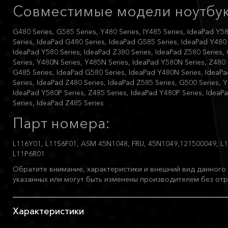
Совместимые модели ноутбук
G480 Series, G585 Series, Y480 Series, IY485 Series, IdeaPad Y58
Series, IdeaPad G480 Series, IdeaPad G585 Series, IdeaPad Y480 
IdeaPad Y580 Series, IdeaPad Z380 Series, IdeaPad Z580 Series,
Series, Y480N Series, Y485N Series, IdeaPad Y580N Series, Z480 
G485 Series, IdeaPad G580 Series, IdeaPad Y480N Series, IdeaP
Series, IdeaPad Z480 Series, IdeaPad Z585 Series, G500 Series, Y
IdeaPad Y580P Series, Z485 Series, IdeaPad Y480P Series, IdeaP
Series, IdeaPad Z485 Series
Парт номера:
L116Y01, L11S6F01, ASM 45N1048, FRU, 45N1049,121500049, L
L11P6R01
Обратите внимание, характеристики и внешний вид данного 
указанных или могут быть изменены производителем без отр
Характеристики