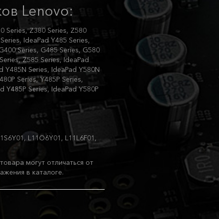
ов Lenovo:
0 Series, Z380 Series, Z580
Series, IdeaPad Y485 Series,
 G400 Series, G485 Series, G580
Series, Z585 Series, IdeaPad
ad Y485N Series, IdeaPad Y580N
480P Series, Y485P Series,
ad Y485P Series, IdeaPad Y580P
11S6Y01, L11O6Y01, L11L6F01,
товара могут отличаться от
ажения в каталоге.