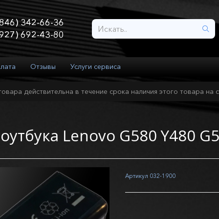
846) 342-66-36
927) 692-43-80
плата
Отзывы
Услуги сервиса
товара действительна в течение срока наличия этого товара на с
ноутбука Lenovo G580 Y480 G
Артикул
032-1900