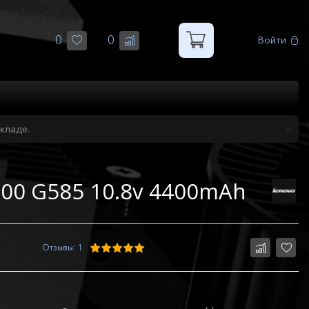
0
0
Войти
кладе.
500 G585 10.8v 4400mAh
Отзывы: 1