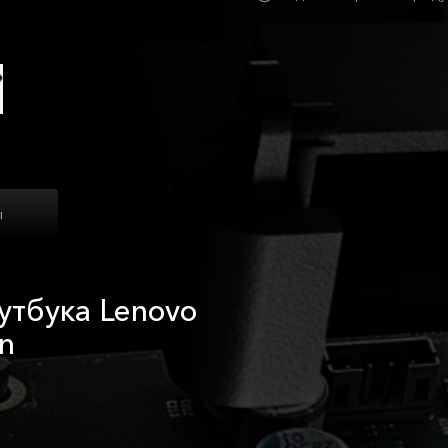
ы
утбука Lenovo
n