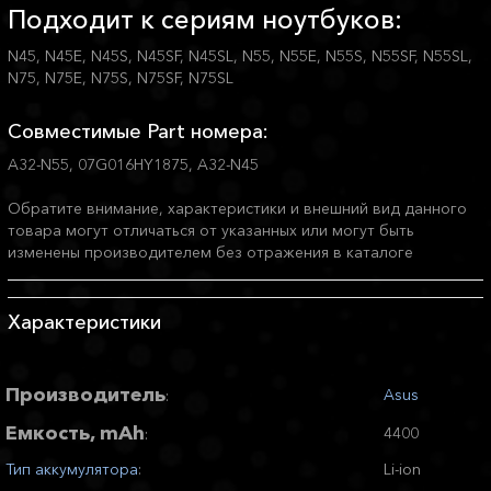
Подходит к сериям ноутбуков:
N45, N45E, N45S, N45SF, N45SL, N55, N55E, N55S, N55SF, N55SL,
N75, N75E, N75S, N75SF, N75SL
Совместимые Part номера:
A32-N55, 07G016HY1875, A32-N45
Обратите внимание, характеристики и внешний вид данного
товара могут отличаться от указанных или могут быть
изменены производителем без отражения в каталоге
Характеристики
Производитель
Asus
:
Емкость, mAh
4400
:
Тип аккумулятора
:
Li-ion