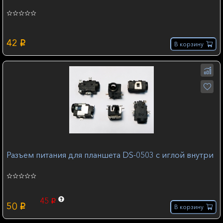
42
p
В корзину
Разъем питания для планшета DS-0503 с иглой внутри
45
p
50
p
В корзину