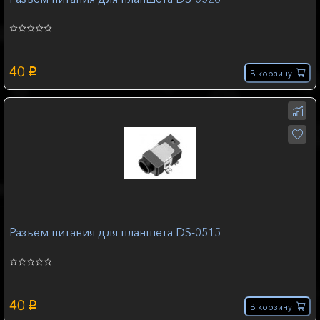
40
p
В корзину
Разъем питания для планшета DS-0515
40
p
В корзину