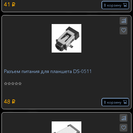
41
p
В корзину
Разъем питания для планшета DS-0511
48
p
В корзину