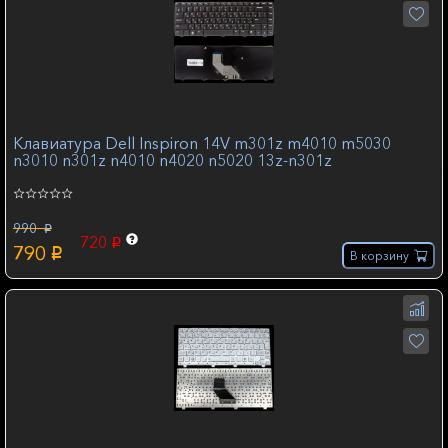
Клавиатура Dell Inspiron 14V m301z m4010 m5030
n3010 n301z n4010 n4020 n5020 13z-n301z
990
p
720
p
790
p
В корзину