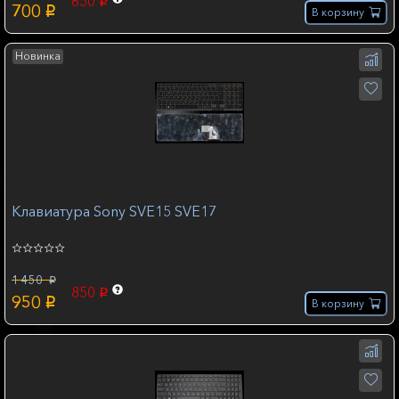
650
p
700
p
В корзину
Новинка
Клавиатура Sony SVE15 SVE17
1 450
p
850
p
950
p
В корзину