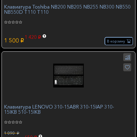
Клавиатура Toshiba NB200 NB205 NB255 NB300 NB550
NB550D T110 T110
1 420
p
1 500
p
В корзину
Клавиатура LENOVO 310-15ABR 310-15IAP 310-
15IKB 510-15IKB
1 090
p