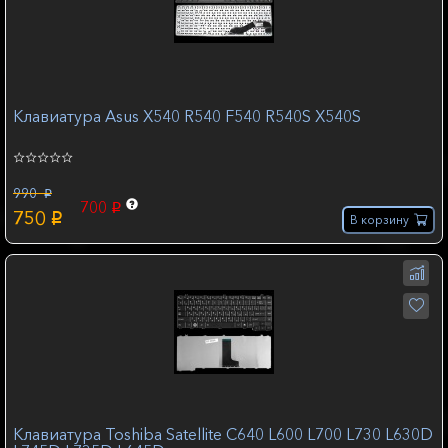
Клавиатура Asus X540 R540 F540 R540S X540S
990
p
700
p
750
p
В корзину
Клавиатура Toshiba Satellite C640 L600 L700 L730 L630D