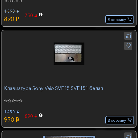
1 390
p
750
p
890
p
В корзину
Клавиатура Sony Vaio SVE15 SVE151 белая
1 450
p
890
p
950
p
В корзину