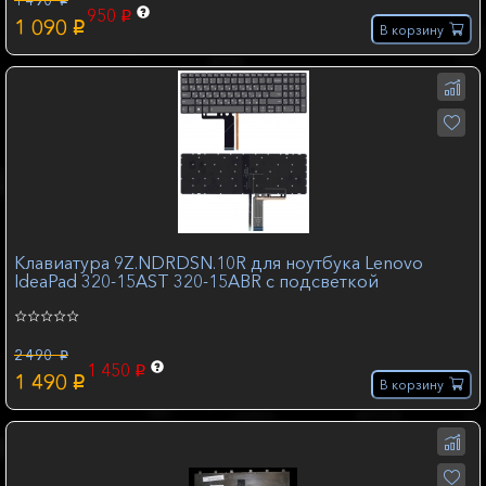
1 490
p
950
p
1 090
p
В корзину
Клавиатура 9Z.NDRDSN.10R для ноутбука Lenovo
IdeaPad 320-15AST 320-15ABR с подсветкой
2 490
p
1 450
p
1 490
p
В корзину