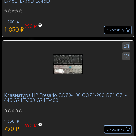
L745D L735D L645D
1 200
p
990
p
1 050
p
В корзину
Клавиатура HP Presario CQ70-100 CQ71-200 G71 G71-
445 G71T-333 G71T-400
1 650
p
690
p
790
p
В корзину