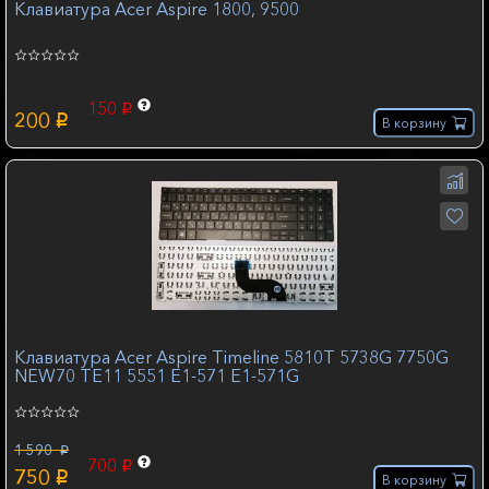
Клавиатура Acer Aspire 1800, 9500
150
p
200
p
В корзину
Клавиатура Acer Aspire Timeline 5810T 5738G 7750G
NEW70 TE11 5551 E1-571 E1-571G
1 590
p
700
p
750
p
В корзину