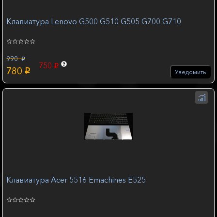
Клавиатура Lenovo G500 G510 G505 G700 G710
990
p
750
p
780
p
Уведомить
Клавиатура Acer 5516 Emachines E525