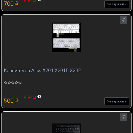
680
p
700
p
Уведомить
Клавиатура Asus X201 X201E X202
450
p
500
p
Уведомить