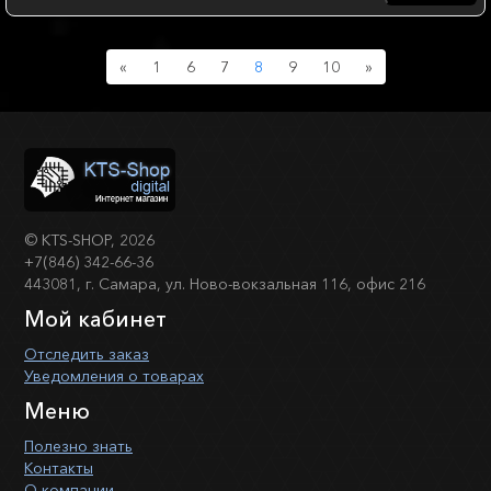
Previous
Next
«
1
6
7
8
9
10
»
©
KTS-SHOP
, 2026
+7(846) 342-66-36
443081, г. Самара, ул. Ново-вокзальная 116, офис 216
Мой кабинет
Отследить заказ
Уведомления о товарах
Меню
Полезно знать
Контакты
О компании