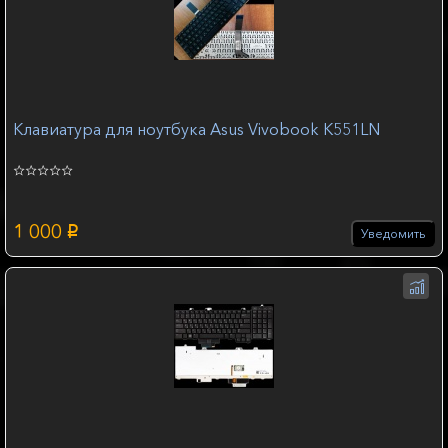
Клавиатура для ноутбука Asus Vivobook K551LN
1 000
p
Уведомить