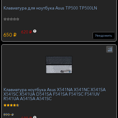
Клавиатура для ноутбука Asus TP500 TP500LN
620
p
650
p
Уведомить
Клавиатура ноутбука Asus X541NA X541NC X541SA
X541SC X541UA D541SA F541SA F541SC F541UV
R541UA A541SA A541SC
890
p