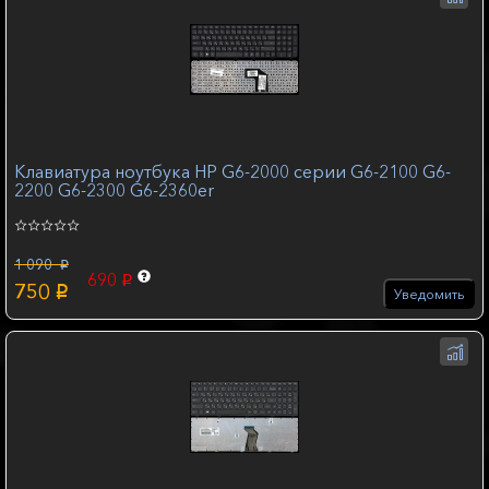
Клавиатура ноутбука HP G6-2000 серии G6-2100 G6-
2200 G6-2300 G6-2360er
1 090
p
690
p
750
p
Уведомить