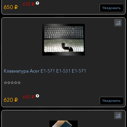
630
p
650
p
Уведомить
Клавиатура Acer E1-571 E1-531 E1-571
600
p
620
p
Уведомить