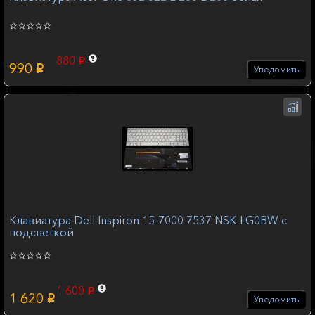
880
p
990
p
Уведомить
Клавиатура Dell Inspiron 15-7000 7537 NSK-LG0BW с
подсветкой
1 600
p
1 620
p
Уведомить