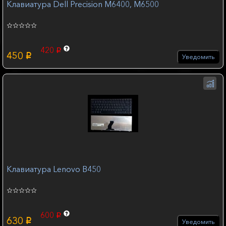
Клавиатура Dell Precision M6400, M6500
420
p
450
p
Уведомить
Клавиатура Lenovo B450
600
p
630
p
Уведомить