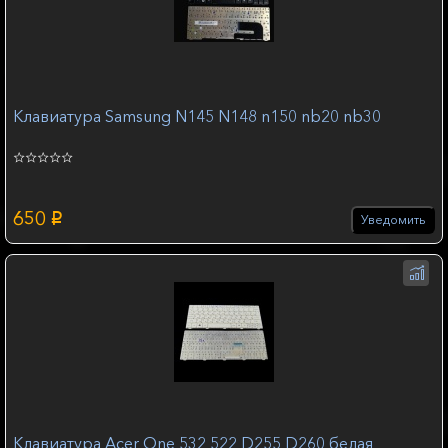
Клавиатура Samsung N145 N148 n150 nb20 nb30
650
p
Уведомить
Клавиатура Acer One 532 522 D255 D260 белая