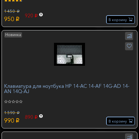
1 450
p
920
p
950
p
В корзину
Новинка
Клавиатура для ноутбука HP 14-AC 14-AF 14G-AD 14-
AN 14Q-AJ
1 590
p
890
p
990
p
В корзину