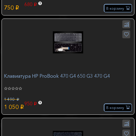
680
p
750
p
В корзину
Клавиатура HP ProBook 470 G4 650 G3 470 G4
1 490
p
950
p
1 050
p
В корзину