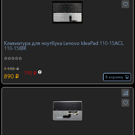
Клавиатура для ноутбука Lenovo IdeaPad 110-15ACL
110-15IBR
1 190
p
790
p
890
p
В корзину