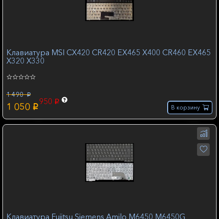
Клавиатура MSI CX420 CR420 EX465 X400 CR460 EX465
X320 X330
1 490
p
950
p
1 050
p
В корзину
Клавиатура Fujitsu Siemens Amilo M6450 M6450G