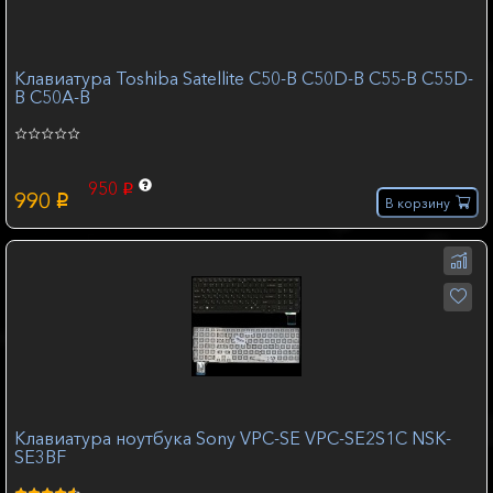
Клавиатура Toshiba Satellite C50-B C50D-B C55-B C55D-
B C50A-B
950
p
990
p
В корзину
Клавиатура ноутбука Sony VPC-SE VPC-SE2S1C NSK-
SE3BF