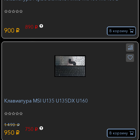
890
p
900
p
В корзину
Клавиатура MSI U135 U135DX U160
1 490
p
750
p
950
p
В корзину