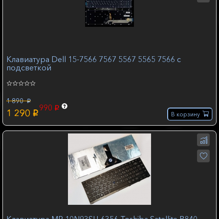
Клавиатура Dell 15-7566 7567 5567 5565 7566 с
подсветкой
1 890
p
990
p
1 290
p
В корзину
Клавиатура MP-10N93SU-6356 Toshiba Satellite R840