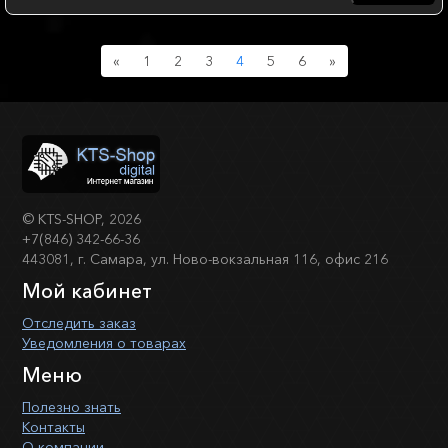
Previous
Next
«
1
2
3
4
5
6
»
©
KTS-SHOP
, 2026
+7(846) 342-66-36
443081, г. Самара, ул. Ново-вокзальная 116, офис 216
Мой кабинет
Отследить заказ
Уведомления о товарах
Меню
Полезно знать
Контакты
О компании