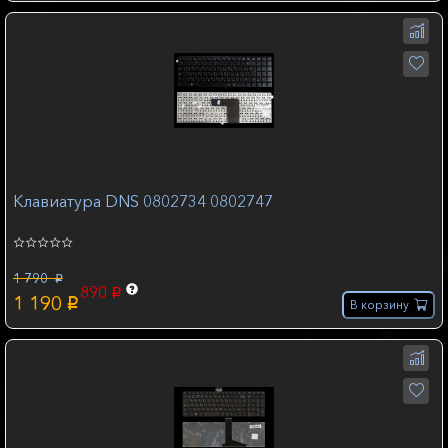
Клавиатура DNS 0802734 0802747
1 790
p
890
p
1 190
p
В корзину