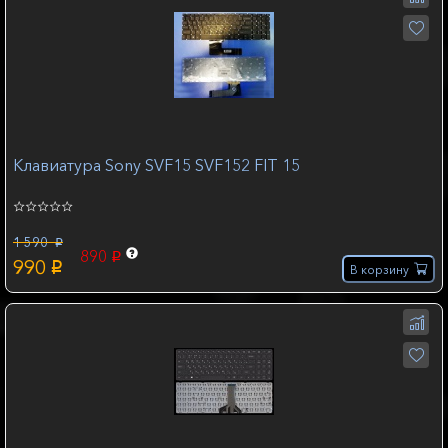
Клавиатура Sony SVF15 SVF152 FIT 15
1 590
p
890
p
990
p
В корзину