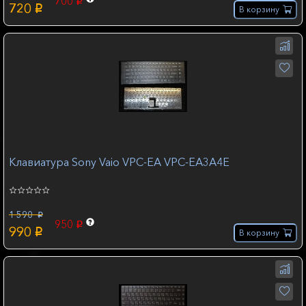
700
p
720
p
В корзину
Клавиатура Sony Vaio VPC-EA VPC-EA3A4E
1 590
p
950
p
990
p
В корзину