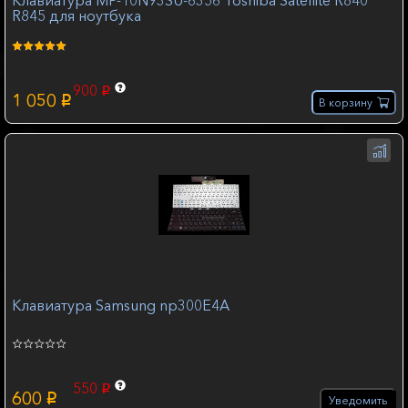
R845 для ноутбука
900
p
1 050
p
В корзину
Клавиатура Samsung np300E4A
550
p
600
p
Уведомить