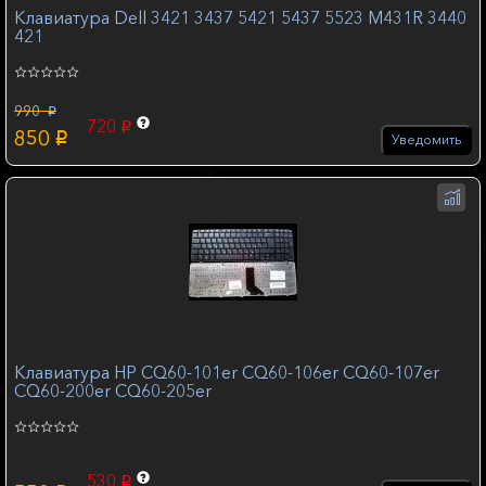
Клавиатура Dell 3421 3437 5421 5437 5523 M431R 3440
421
990
p
720
p
850
p
Уведомить
Клавиатура HP CQ60-101er CQ60-106er CQ60-107er
CQ60-200er CQ60-205er
530
p