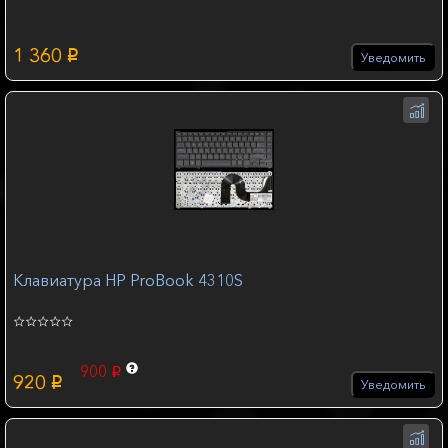
1 360
p
Уведомить
Клавиатура HP ProBook 4310S
900
p
920
p
Уведомить