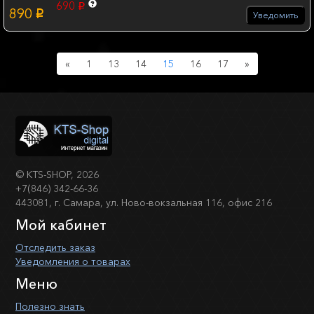
690
p
890
p
Уведомить
Previous
Next
«
1
13
14
15
16
17
»
©
KTS-SHOP
, 2026
+7(846) 342-66-36
443081, г. Самара, ул. Ново-вокзальная 116, офис 216
Мой кабинет
Отследить заказ
Уведомления о товарах
Меню
Полезно знать