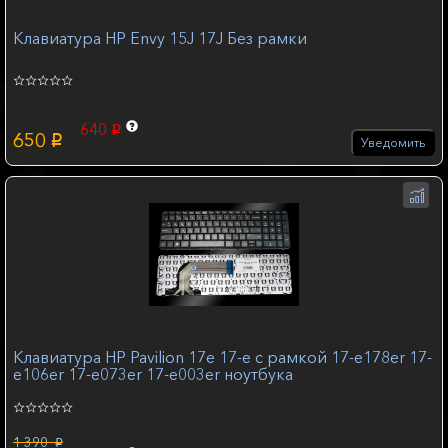
Клавиатура HP Envy 15J 17J Без рамки
640
p
650
p
Уведомить
Клавиатура HP Pavilion 17e 17-e с рамкой 17-e178er 17-
e106er 17-e073er 17-e003er ноутбука
1 390
p