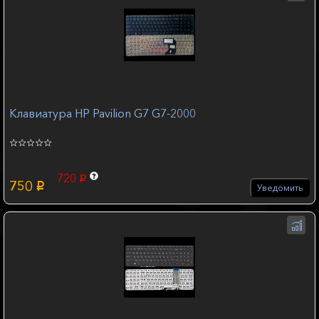
Клавиатура HP Pavilion G7 G7-2000
720
p
750
p
Уведомить