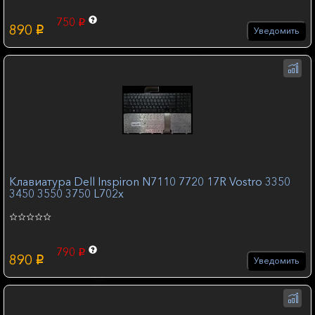
750
p
890
p
Уведомить
Клавиатура Dell Inspiron N7110 7720 17R Vostro 3350
3450 3550 3750 L702x
790
p
890
p
Уведомить