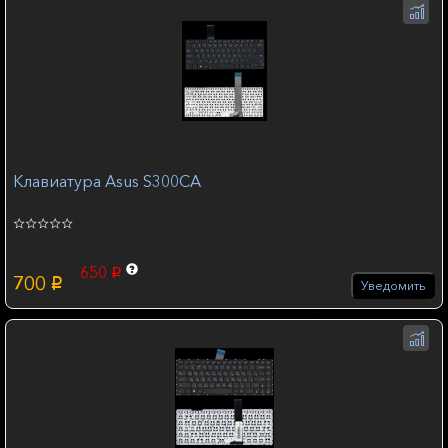
Клавиатура Asus S300CA
650
p
700
p
Уведомить