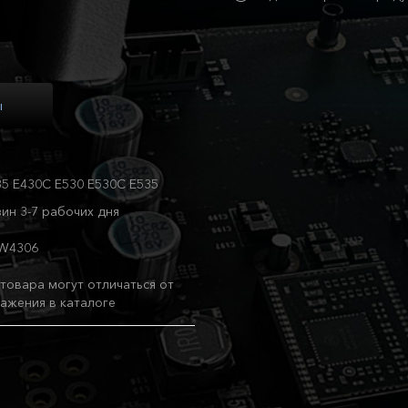
ы
35 E430C E530 E530C E535
ин 3-7 рабочих дня
4W4306
товара могут отличаться от
ажения в каталоге