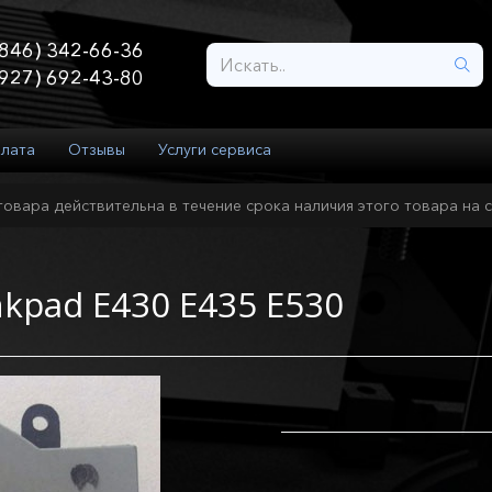
846) 342-66-36
927) 692-43-80
плата
Отзывы
Услуги сервиса
товара действительна в течение срока наличия этого товара на с
kpad E430 E435 E530