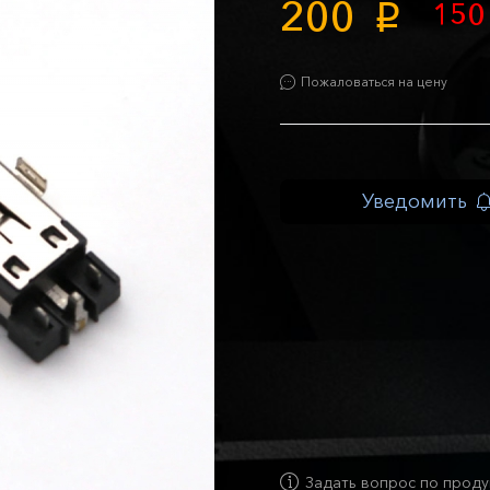
200
15
p
Пожаловаться на цену
Уведомить
Задать вопрос по проду