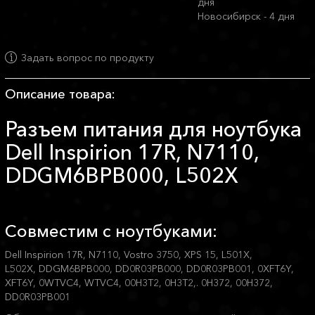
дня
Новосибирск - 4 дня
Задать вопрос по продукту
Описание товара:
Разъем питания для ноутбука
Dell Inspirion 17R, N7110,
DDGM6BPB000, L502X
Совместим с ноутбуками:
Dell Inspirion 17R, N7110, Vostro 3750, XPS 15, L501X,
L502X, DDGM6BPB000, DD0R03PB000, DD0R03PB001, 0XFT6Y,
XFT6Y, 0WTVC4, WTVC4, 00H3T2, 0H3T2,. 0H372, 00H372,
DD0R03PB001