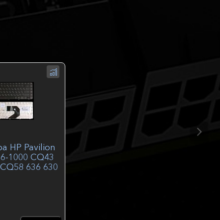
а HP Pavilion
G6-1000 CQ43
 CQ58 636 630
серии