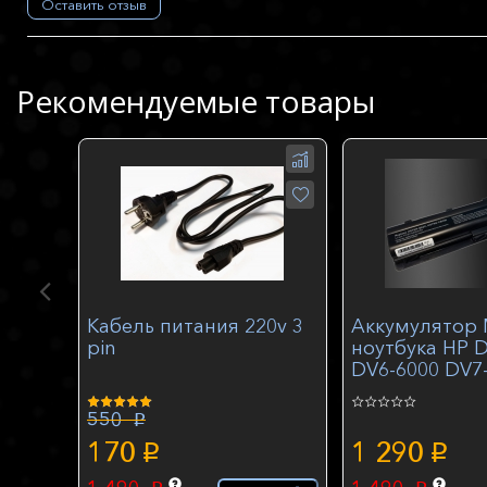
Оставить отзыв
Рекомендуемые товары
Кабель питания 220v 3
Аккумулятор 
pin
ноутбука HP 
DV6-6000 DV7-
2000 10.8V 4
550
p
170
1 290
p
p