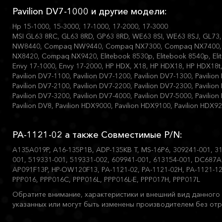
Pavilion DV7-1000 и другие модели:
Hp 15-1000, 15-3000, 17-1000, 17-2000, 17-3000
MSI GL63 8RC, GL63 8RD, GP63 8RD, WE63 8SI, WE63 8SJ, GL
NW8440, Compaq NW9440, Compaq NX7300, Compaq NX7400,
NX8420, Compaq NX9420, Elitebook 8530p, Elitebook 8540p, Eli
Envy 17-1000, Envy 17-2000, HP HDX, X18, HP HDX18, HP HDX18t, 
Pavilion DV7-1100, Pavilion DV7-1200, Pavilion DV7-1300, Pavilion
Pavilion DV7-2100, Pavilion DV7-2200, Pavilion DV7-2300, Pavilion
Pavilion DV7-3200, Pavilion DV7-4000, Pavilion DV7-5000, Pavilion
Pavilion DV8, Pavilion HDX9000, Pavilion HDX9100, Pavilion HDX
PA-1121-02 а также Совместимые P/N:
A135A019P, A16-135P1B, ADP-135KB T, MS-16P6, 309241-001, 31
001, 519331-001, 519331-002, 609941-001, 613154-001, DC687A
AP091F13P, HP-OW120F13, PA-1121-02, PA-1121-02H, PA-1121-1
PPP016, PPP016C, PPP016L, PPP016L-E, PPP017H, PPP017L
Обратите внимание, характеристики и внешний вид данного 
указанных или могут быть изменены производителем без отр