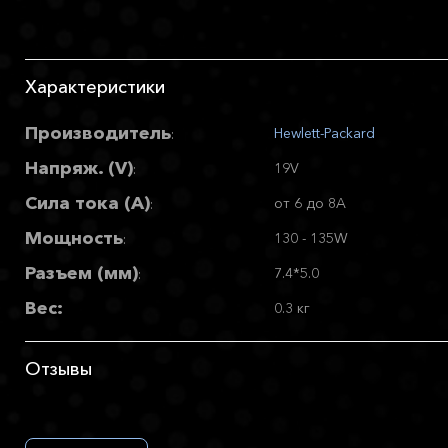
Характеристики
Производитель
Hewlett-Packard
:
Напряж. (V)
19V
:
Сила тока (А)
от 6 до 8A
:
Мощность
130 - 135W
:
Разъем (мм)
7.4*5.0
:
Вес:
0.3 кг
Отзывы