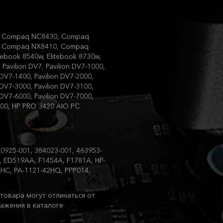
73, Compaq NC8430, Compaq
 Compaq NX8410, Compaq
tebook 8540w, Elitebook 8730w,
Pavilion DV7, Pavilion DV7-1000,
 DV7-1400, Pavilion DV7-2000,
 DV7-3000, Pavilion DV7-3100,
 DV7-6000, Pavilion DV7-7000,
9200, HP PRO 3420 AIO PC
0925-001, 384023-001, 463953-
, ED519AA, F1454A, F1781A, HP-
2HC, PA-1121-42HQ, PPP014,
товара могут отличаться от
ажения в каталоге