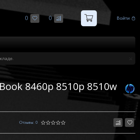
0
0
Войти
кладе.
eBook 8460p 8510p 8510w
Отзывы: 0