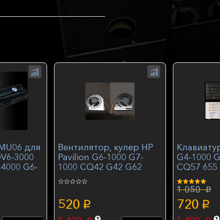
MU06 для
Вентилятор, кулер HP
Клавиатур
DV6-3000
Pavilion G6-1000 G7-
G4-1000 
4000 G6-
1000 CQ42 G42 G62
CQ57 655
400mAh
CQ72 612355
G6-1000 
1 050
p
520
720
p
p