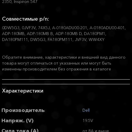
2350, Inspiron 547
Совместимые p/n:
0DW5G3, 0JVF3V, 74X5J, A-0180ADU00-201, A-0180ADU00-401,
ADP-180MB, ADP-180MB B, ADP-180MB D, DA180PM1,
DA180PM111, DW5G3, FA180PM111, JVF3V, WW4XY
Обратите внимание, характеристики и внешний вид данного
товара могут отличаться от указанных или могут быть
изменены производителем без отражения в каталоге
Характеристики
Производитель
Dell
:
Напряж. (V)
19.5V
:
Сила тока (А)
от 8A и выше
: