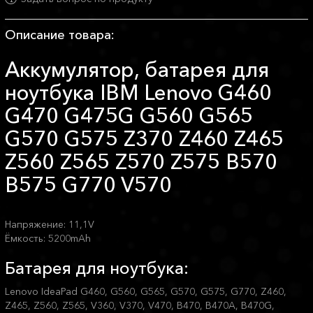
Описание товара:
Аккумулятор, батарея для
ноутбука IBM Lenovo G460
G470 G475G G560 G565
G570 G575 Z370 Z460 Z465
Z560 Z565 Z570 Z575 B570
B575 G770 V570
Напряжение: 11,1V
Ёмкость: 5200mAh
Батарея для ноутбука:
Lenovo IdeaPad G460, G560, G565, G570, G575, G770, Z460,
Z465, Z560, Z565, V360, V370, V470, B470, B470A, B470G,