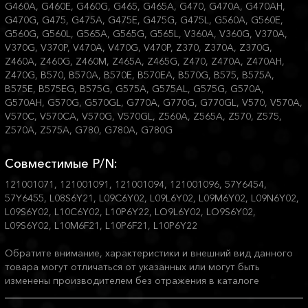
G460A, G460E, G460G, G465, G465A, G470, G470A, G470AH,
G470G, G475, G475A, G475E, G475G, G475L, G560A, G560E,
G560G, G560L, G565A, G565G, G565L, V360A, V360G, V370A,
V370G, V370P, V470A, V470G, V470P, Z370, Z370A, Z370G,
Z460A, Z460G, Z460M, Z465A, Z465G, Z470, Z470A, Z470AH,
Z470G, B570, B570A, B570E, B570EA, B570G, B575, B575A,
B575E, B575EG, B575G, G575A, G575AL, G575G, G570A,
G570AH, G570G, G570GL, G770A, G770G, G770GL, V570, V570A,
V570C, V570CA, V570G, V570GL, Z560A, Z565A, Z570, Z575,
Z570A, Z575A, G780, G780A, G780G
Совместимые P/N:
121001071, 121001091, 121001094, 121001096, 57Y6454,
57Y6455, L08S6Y21, L09C6Y02, L09L6Y02, L09M6Y02, L09N6Y02,
L09S6Y02, L10C6Y02, L10P6Y22, LO9L6Y02, LO9S6Y02,
L09S6Y02, L10M6F21, L10P6F21, L10P6Y22
Обратите внимание, характеристики и внешний вид данного
товара могут отличаться от указанных или могут быть
изменены производителем без отражения в каталоге