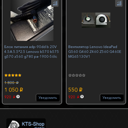
Блок питания adp-90dd b 20V
Вентилятор Lenovo IdeaPad
4.5A 5.5*2.5 Lenovo b570 b575
G560 G460 Z460 Z560 G460E
g570 z560 g780 pa-1900-56lc
MG65130V1
1 800
p
1 050
550
p
p
920
920
Уведомить
Уведомить
p
p