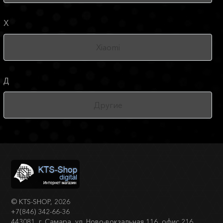
X
Xiaomi
Д
Другие
©
KTS-SHOP
, 2026
+7(846) 342-66-36
443081, г. Самара, ул. Ново-вокзальная 116, офис 216