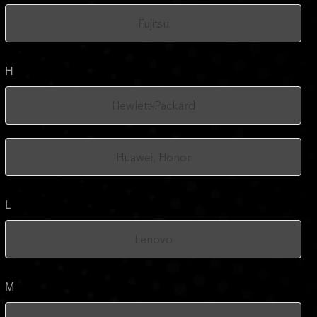
Fujitsu
H
Hewlett-Packard
Huawei, Honor
L
Lenovo
M