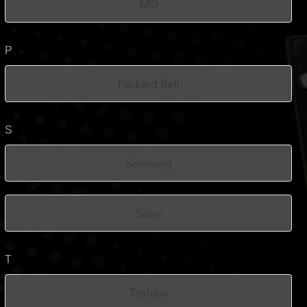
MSI
P
Packard Bell
S
Samsung
Sony
T
Toshiba