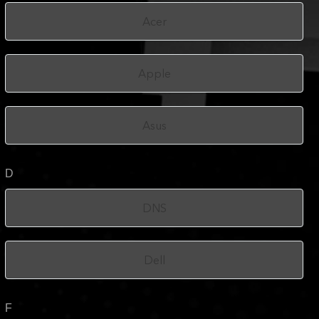
Acer
Apple
Asus
D
DNS
Dell
F