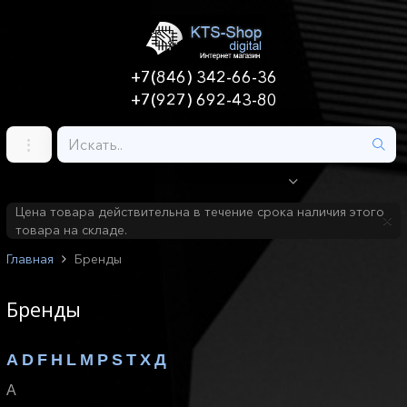
+7(846) 342-66-36
+7(927) 692-43-80
Цена товара действительна в течение срока наличия этого
товара на складе.
Главная
Бренды
Бренды
A
D
F
H
L
M
P
S
T
X
Д
A